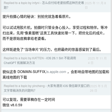
Replied to a topic by infyni
怎么应付给老婆拍照这种历史难
2025 年 11 月 8
›
日
题？
提升拍摄心情的秘诀：别拍完就急着看原片。
可以试试用胶片机，拍摄时只管全身心投入，享受过程和陪伴。等冲
扫出来，先用“像素蛋糕”这类工具快速处理一下，把优化后的成片，
而不是原始底稿拿给老婆看。
这样既避免了“当场审片”的压力，也把最终的惊喜感留到了最后。
Replied to a topic by KATTEN
iOS 26.1 Siri 不能调用
2025 年 11 月
›
4 日
ChatGPT 拓展解决方法
貌似这条 DOMAIN-SUFFIX,
ls.apple.com
，会影响自带地图的加载和
离线地图的下载
Replied to a topic by yincheng
大家有遇到 iOS 微信聊天窗口的
2025 年 5 月
›
26 日
文字草稿消失的问题吗？
可以复现，需要草稿存在一定时间
微信 v8.0.59