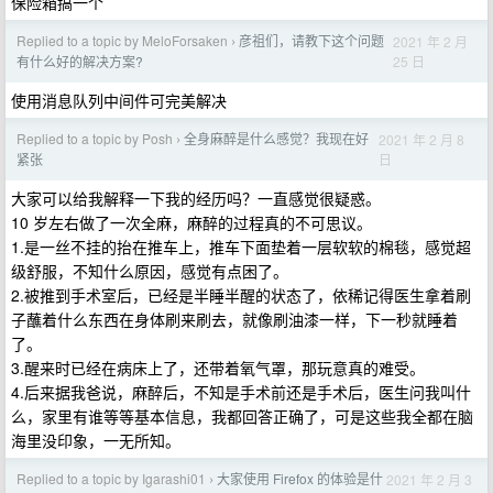
保险箱搞一个
Replied to a topic by MeloForsaken
彦祖们，请教下这个问题
2021 年 2 月
›
25 日
有什么好的解决方案?
使用消息队列中间件可完美解决
Replied to a topic by Posh
全身麻醉是什么感觉？我现在好
2021 年 2 月 8
›
日
紧张
大家可以给我解释一下我的经历吗？一直感觉很疑惑。
10 岁左右做了一次全麻，麻醉的过程真的不可思议。
1.是一丝不挂的抬在推车上，推车下面垫着一层软软的棉毯，感觉超
级舒服，不知什么原因，感觉有点困了。
2.被推到手术室后，已经是半睡半醒的状态了，依稀记得医生拿着刷
子蘸着什么东西在身体刷来刷去，就像刷油漆一样，下一秒就睡着
了。
3.醒来时已经在病床上了，还带着氧气罩，那玩意真的难受。
4.后来据我爸说，麻醉后，不知是手术前还是手术后，医生问我叫什
么，家里有谁等等基本信息，我都回答正确了，可是这些我全都在脑
海里没印象，一无所知。
Replied to a topic by Igarashi01
大家使用 Firefox 的体验是什
2021 年 2 月 3
›