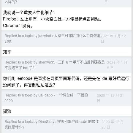
日
么样的？
我就说一个重要人性化细节：
Firefox：左上角有一小块空白处，方便鼠标点击拖动。
Chrome：没有。
Replied to a topic by junwind
大家平时都使用什么工具做笔
2021 年 1 月 12
›
日
记呢
知乎
Replied to a topic by shenwu35
工作 8 年手写不出反转链表是
2021 年 1 月
›
5 日
不是进不了 bat 了？
你们刷 leetcode 是直接在网页里面写代码，还是先在 ide 写好后运行
没问题了，再复制粘贴进去？
Replied to a topic by Balibabo
一个词总结一下我的
2020 年 12 月 31
›
日
2020
孤独
Replied to a topic by DinoStray
搜索引擎屏蔽 csdn 的最佳
2020 年 12 月
›
23 日
实践是什么?