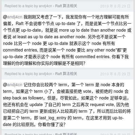
Replied to a topic by andj4cn
Raft 算法相关
2019 年 8 月 29 日
›
@
andj4cn
我刚刚又考虑了一下，我发现你有一个地方理解可能有所
偏差，Raft 不会说哪个节点 up-to-date 了，而是说某一个节点比另一
个节点更 up-to-date，就是说 more up to date than another node 或
者说 at least as up to date as another node. 另外也不是说某一个
node 比另一个 node 更 up-to-date 就表示这个 node 有所有
committed entries, 而是说某一个 node 要比 any other node*都*更
up-to-date 才能表示这个 node 有所有 committed entries. 你看下我
理解的你的理解和你实际的理解是不是相同？
Replied to a topic by andj4cn
Raft 算法相关
2019 年 8 月 29 日
›
@
andj4cn
记住你会比较两个 term，第一个 term 是 node 本身的
term，如果这个 term 小了，会被直接拒绝 vote，被拒绝的 node 会
step back as follower。但是，尽管如此，如果这个 node 足够幸运，
他还有机会在 update 了自己的 term 之后再次 request vote, 因为他
已经把自己的 term 更新成别人比较高的 term 了，所以而后比较的将
是第二个 term，即 last_log_entry 的 term，在这里才用到 up-to-
date 的比较原则。你看你懂了没？
Replied to a topic by andj4cn
Raft 算法相关
2019 年 8 月 29 日