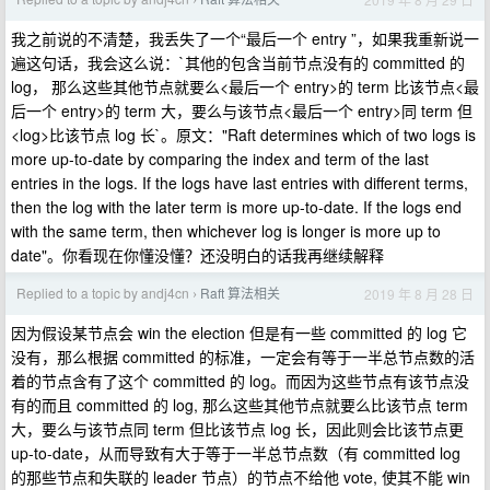
›
我之前说的不清楚，我丢失了一个“最后一个 entry ”，如果我重新说一
遍这句话，我会这么说：`其他的包含当前节点没有的 committed 的
log， 那么这些其他节点就要么<最后一个 entry>的 term 比该节点<最
后一个 entry>的 term 大，要么与该节点<最后一个 entry>同 term 但
<log>比该节点 log 长`。原文："Raft determines which of two logs is
more up-to-date by comparing the index and term of the last
entries in the logs. If the logs have last entries with different terms,
then the log with the later term is more up-to-date. If the logs end
with the same term, then whichever log is longer is more up to
date"。你看现在你懂没懂？还没明白的话我再继续解释
Replied to a topic by andj4cn
Raft 算法相关
2019 年 8 月 28 日
›
因为假设某节点会 win the election 但是有一些 committed 的 log 它
没有，那么根据 committed 的标准，一定会有等于一半总节点数的活
着的节点含有了这个 committed 的 log。而因为这些节点有该节点没
有的而且 committed 的 log, 那么这些其他节点就要么比该节点 term
大，要么与该节点同 term 但比该节点 log 长，因此则会比该节点更
up-to-date，从而导致有大于等于一半总节点数（有 committed log
的那些节点和失联的 leader 节点）的节点不给他 vote, 使其不能 win