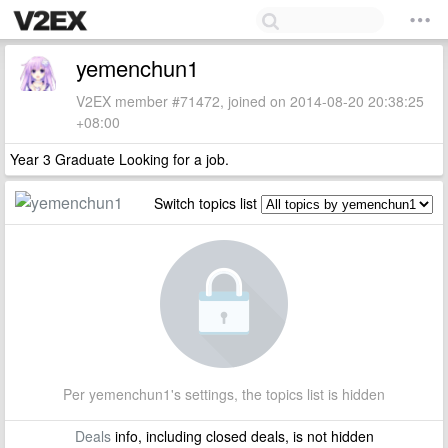
yemenchun1
V2EX member #71472, joined on 2014-08-20 20:38:25
+08:00
Year 3 Graduate Looking for a job.
Switch topics list
Per yemenchun1's settings, the topics list is hidden
Deals
info, including closed deals, is not hidden