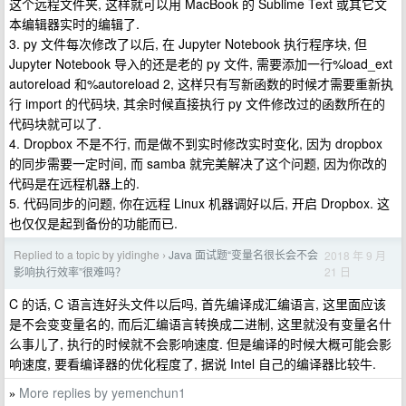
这个远程文件夹, 这样就可以用 MacBook 的 Sublime Text 或其它文
本编辑器实时的编辑了.
3. py 文件每次修改了以后, 在 Jupyter Notebook 执行程序块, 但
Jupyter Notebook 导入的还是老的 py 文件, 需要添加一行%load_ext
autoreload 和%autoreload 2, 这样只有写新函数的时候才需要重新执
行 import 的代码块, 其余时候直接执行 py 文件修改过的函数所在的
代码块就可以了.
4. Dropbox 不是不行, 而是做不到实时修改实时变化, 因为 dropbox
的同步需要一定时间, 而 samba 就完美解决了这个问题, 因为你改的
代码是在远程机器上的.
5. 代码同步的问题, 你在远程 Linux 机器调好以后, 开启 Dropbox. 这
也仅仅是起到备份的功能而已.
Replied to a topic by yidinghe
Java 面试题“变量名很长会不会
2018 年 9 月
›
21 日
影响执行效率”很难吗？
C 的话, C 语言连好头文件以后吗, 首先编译成汇编语言, 这里面应该
是不会变变量名的, 而后汇编语言转换成二进制, 这里就没有变量名什
么事儿了, 执行的时候就不会影响速度. 但是编译的时候大概可能会影
响速度, 要看编译器的优化程度了, 据说 Intel 自己的编译器比较牛.
More replies by yemenchun1
»