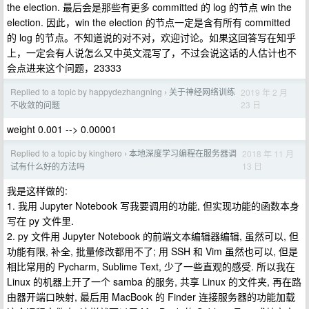
the election. 最后会是那些有更多 committed 的 log 的节点 win the
election. 因此，win the election 的节点一定是含有所有 committed
的 log 的节点。不知道说的对不对，欢迎讨论。如果这回答写在知乎
上，一定会有人说怎么又中英文混写了，不过会说这话的人估计也不
会点进来这个问题，23333
Replied to a topic by happydezhangning
关于神经网络训练
2019 年 2 月
›
23 日
不收敛的问题
weight 0.001 --> 0.00001
Replied to a topic by kinghero
本地深度学习编程在服务器调
2018 年 11 月
›
13 日
试有什么好的方法吗
我是这样做的:
1. 我用 Jupyter Notebook 写我要调用的功能, 但实现功能的函数本身
写在 py 文件里.
2. py 文件用 Jupyter Notebook 的前端文本编辑器编辑, 虽然可以, 但
功能有限, 补全, 批量修改都用不了; 用 SSH 和 Vim 虽然也可以, 但是
相比常用的 Pycharm, Sublime Text, 少了一些直观的感受. 所以我在
Linux 的机器上开了一个 samba 的服务, 共享 Linux 的文件夹, 再在路
由器开端口映射, 最后用 MacBook 的 Finder 连接服务器的功能加载