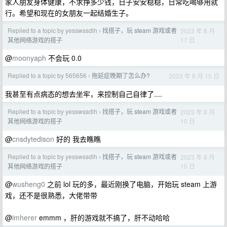
家人朋友身体健康，不求挣多少钱，日子安安稳稳，日常吃喝够用就
行。希望和现在的女朋友一起结婚生子。
Replied to a topic by yesswssdlh
找搭子，玩 steam 游戏或者
2023 年 8 月
›
17 日
其他网络游戏的搭子
@
moonyaph
不会玩 0.0
Replied to a topic by 565656
拖延症晚期了怎么办?
2023 年 8 月 15 日
›
我甚至有点病态的想去坐牢，来控制自己自律了....
Replied to a topic by yesswssdlh
找搭子，玩 steam 游戏或者
2023 年 8 月
›
10 日
其他网络游戏的搭子
@
cnsdytedison
好的 我去瞧瞧
Replied to a topic by yesswssdlh
找搭子，玩 steam 游戏或者
2023 年 8 月
›
10 日
其他网络游戏的搭子
@
wusheng0
之前 lol 玩的多，最近刚换了电脑，开始玩 steam 上游
戏，还不是很熟悉，大佬带带
@
imherer
emmm ，肝的游戏就不搞了，肝不动哈哈