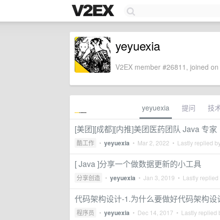
yeyuexia
V2EX member #26811, joined on 
yeyuexia
提问
技
[美团][成都][内推]美团医药团队 Java 专家
酷工作
•
yeyuexia
•
Mar 2, 2022
• Lastly replied b
[ Java ]分享一个做数据更新的小工具
分享创造
•
yeyuexia
•
Jan 3, 2019
• Lastly replied
代码架构设计-1.为什么要做好代码架构设
程序员
•
yeyuexia
•
Dec 14, 2017
• Lastly replied