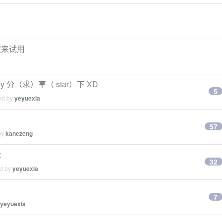
家来试用
rary 分（求）享（ star）下 XD
5
ied by
yeyuexia
57
by
kanezeng
z
32
ed by
yeyuexia
7
yeyuexia