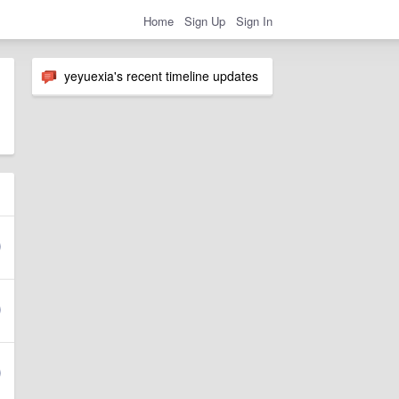
Home
Sign Up
Sign In
yeyuexia's recent timeline updates