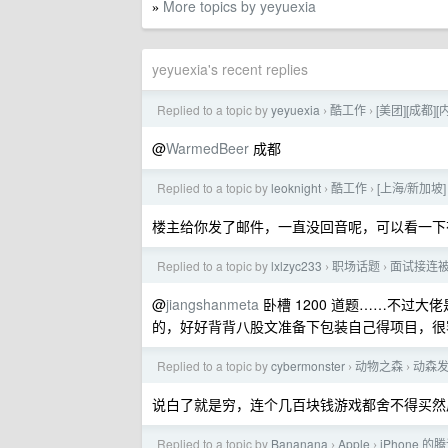
More topics by yeyuexia
»
yeyuexia's recent replies
Replied to a topic by
yeyuexia
酷工作
[美团][成都]
›
›
@
WarmedBeer
成都
Replied to a topic by
leoknight
酷工作
[上海/新加坡
›
›
楼主给你发了邮件，一直没回音呢，可以看一下
Replied to a topic by
lxlzyc233
职场话题
面试接连
›
›
@
jiangshanmeta
卧槽 1200 道题……不过
的，好好背背八股文准备下包装自己得项目，很
Replied to a topic by
cybermonster
动物之森
动森
›
›
说白了就是穷，连个几百块钱游戏都舍不得买然
Replied to a topic by
Bananana
Apple
iPhone
›
›