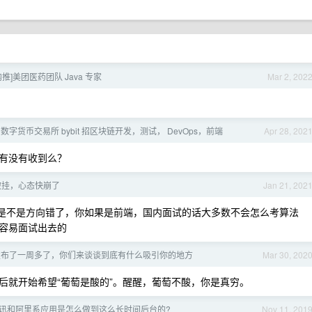
[内推]美团医药团队 Java 专家
Mar 2, 202
] 数字货币交易所 bybit 招区块链开发，测试， DevOps，前端
Apr 28, 202
有没有收到么？
被挂，心态快崩了
Jan 21, 202
大佬是不是方向错了，你如果是前端，国内面试的话大多数不会怎么考算法
容易面试出去的
发布了一周多了，你们来谈谈到底有什么吸引你的地方
Mar 30, 202
后就开始希望“葡萄是酸的”。醒醒，葡萄不酸，你是真穷。
 的腾讯和阿里系应用是怎么做到这么长时间后台的?
Nov 11, 201