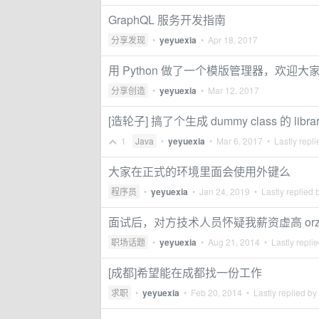
GraphQL 服务开发指南
分享发现
•
yeyuexia
•
Apr 18, 2017
用 Python 做了一个模版管理器，欢迎大
分享创造
•
yeyuexia
•
Mar 12, 2017
[造轮子] 搞了个生成 dummy class 的 lib
1
Java
•
yeyuexia
•
Mar 6, 2017
• Lastly repl
大家在正式的环境里面会使用外键么
程序员
•
yeyuexia
•
Jan 24, 2019
• Lastly replied 
面试后，对方技术人员怀疑我薪资虚高 or
职场话题
•
yeyuexia
•
Aug 21, 2014
• Lastly repli
[成都]希望能在成都找一份工作
求职
•
yeyuexia
•
Feb 20, 2014
• Lastly replied by