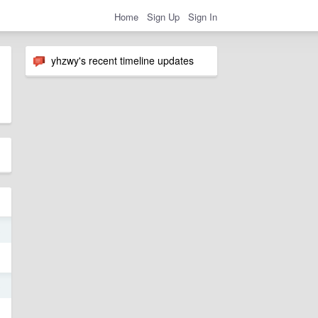
Home
Sign Up
Sign In
yhzwy's recent timeline updates
3
3