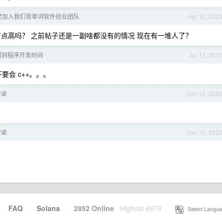
佬加入我们背单词软件创业团队
Apr 12, 202
本有点高吗？ 之前帖子还是一副啥都没有的情况 现在有一堆人了？
入门到程序开发时间
Jul 12, 202
下要会 c++。。。
安卓
Dec 10, 202
安卓
Dec 10, 202
。
·
FAQ
·
Solana
·
2852 Online
Highest 6679
·
Select Langua