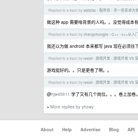
Replied to a topic by
sddzlsc
程序员
寻一名安卓大
›
›
做这种 app 需要啥背景的人吗。。没觉得成
Replied to a topic by
zhangchongjie
C++
c++从
›
›
我还以为做 android 本来都写 java 现在必须往
Replied to a topic by
resist
游戏开发
游戏开发 VS 
›
›
游戏挺好的。。只是更卷了啊。。
Replied to a topic by
resist
游戏开发
游戏开发 VS 
›
›
@
hjw45611
学了又有几个岗位。。。卷上加卷
More replies by yhzwy
»
About
·
Help
·
Advertise
·
Blog
·
API