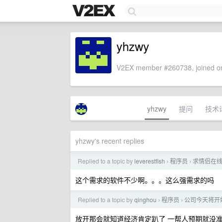
yhzwy
V2EX member #260738, joined on
yhzwy
提问
技术
yhzwy's recent replies
Replied to a topic by
leverestfish
程序员
求情侣在
›
›
这个需求的软件不少啊。。。这么强需求的吗
Replied to a topic by
qinghou
程序员
公司今天将开
›
›
放开那会就知道经济肯定趴了 一帮人预期就没