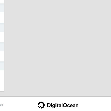
3
1
0
0
ge