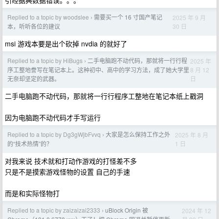
引经据典数据错误。。。
Replied to a topic by woodslee
需要买一个 16 寸国产笔记
2025 年 9 月
›
30 日
本，听听各位的建议
msi 游戏本要是出个砍掉 nvdia 的就好了
Replied to a topic by HiBugs
二手电脑跑不动代码，那就将一行行程
2025 年
›
8 月 12
序工整地誊写在笔记本上。这种初中、高中的学习方法，成了她大学里
日
无奈却坚定的武器。
二手电脑跑不动代码，那就将一行行程序工整地在笔记本纸上戳洞
因为电脑跑不动代码才手写运行
Replied to a topic by Dg3gWjbFvvq
大家是怎么保持工作之外
2025 年 8 月
›
1 日
的“技术热情”的？
对我来说 技术就和打动作游戏的打怪差不多
只是不是摸索游戏怪物的设置 自己的手速
而是和实际怪物打
Replied to a topic by zaizaizai2333
uBlock Origin 被
2024 年 12
›