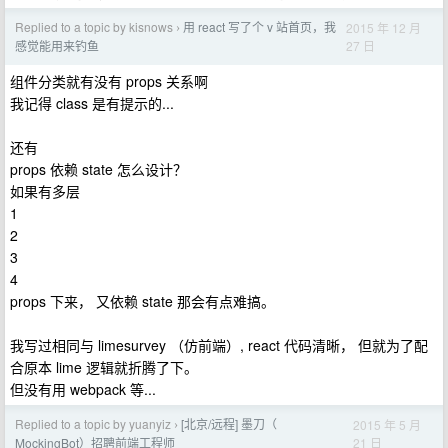
Replied to a topic by kisnows
用 react 写了个 v 站首页，我
2015 年 12 月
›
27 日
感觉能用来钓鱼
组件分类就有没有 props 关系啊
我记得 class 是有提示的...
还有
props 依赖 state 怎么设计？
如果有多层
1
2
3
4
props 下来， 又依赖 state 那会有点难搞。
我写过相同与 limesurvey （仿前端）, react 代码清晰， 但就为了配
合原本 lime 逻辑就折腾了下。
但没有用 webpack 等...
Replied to a topic by yuanyiz
[北京/远程] 墨刀（
2015 年 5 月
›
21 日
MockingBot）招聘前端工程师