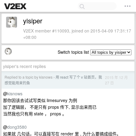
yisiper
V2EX member #110093, joined on 2015-04-09 17:31:17
+08:00
Switch topics list
yisiper's recent replies
Replied to a topic by kisnows
用 react 写了个 v 站首页，我
2015 年 12 月
›
27 日
感觉能用来钓鱼
@
kisnows
那你因该去试试写类似 limesurvey 为例
加了逻辑层， 不是只有 props 传下, 显示出来而已
当然我也只有用 state ， props 。
@
dong3580
如果就 几句话，可以直接写在 render 里 , 为什么要搞成组件。