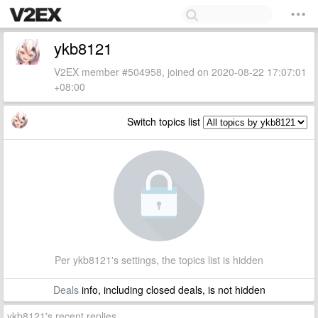
ykb8121
V2EX member #504958, joined on 2020-08-22 17:07:01
+08:00
Switch topics list
Per ykb8121's settings, the topics list is hidden
Deals
info, including closed deals, is not hidden
ykb8121's recent replies