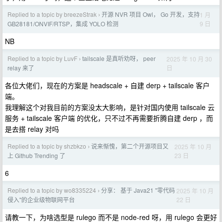
Replied to a topic by breezeStrak
开源 NVR 项目 Owl， Go 开发，支持
1 月
›
9 日
GB28181/ONVIF/RTSP，集成 YOLO 检测
NB
Replied to a topic by LuvF
tailscale 是真听劝呀， peer
2025 年 10 月 30
›
日
relay 来了
各位大佬们，现在的方案是 headscale + 自建 derp + tailscale 客户
端。
我理解这个对我目前的方案没太大影响，是针对国内使用 tailscale 云
服务 + tailscale 客户端 的优化，只不过不再需要折腾自建 derp ，而
是去搭 relay 对吗
Replied to a topic by shzbkzo
说来惭愧，第二个开源项目又
2025 年 10 月
›
23 日
上 Github Trending 了
6
Replied to a topic by wo8335224
分享： 基于 Java21 "零代码
2025 年 10 月
›
22 日
侵入"的企业级物联网平台
请教一下，为啥选型是 rulego 而不是 node-red 呀，用 rulego 会更好