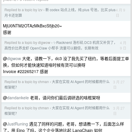
Replied to a topic by izv
新 codex 站点上线，纯 plus 号池，比买 plus
4 月 9
›
日
月卡还划算
MjU0NTM2OTAzMkBxcS5jb20=
感谢
Replied to a topic by digwow
✨Racknerd 洛杉矶 DC3 机房又补货了，
4 月
›
9 日
高性价比养龙虾 OpenClaw 小帮手 流量可以翻倍，长期有效
@
digwow
大佬，请教一下，dc3 没了我先买了纽约，等着后面提工单
换，但如何才能快速知道啥时候有货可以换呀
Invoice #22265217 感谢
Replied to a topic by chman
大家在实现 AI Agent 的时候都用什么
3 月 27
›
日
框架呢？
@
dandankele
老哥，请问你们最后调研选的啥框架呀
Replied to a topic by chman
大家在实现 AI Agent 的时候都用什么
3 月 27
›
日
框架呢？
@
JustRuning
遇见了同样的问题，老哥，想请教一下，后面怎么样
了，用 Eino 了吗，这个企业落地比起 LangChain 如何