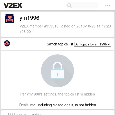
ym1996
V2EX member #359316, joined on 2018-10-29 11:47:23
+08:00
Switch topics list
Per ym1996's settings, the topics list is hidden
Deals
info, including closed deals, is not hidden
ym1996's recent replies