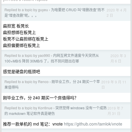
Replied to a topic by guyeu
为啥要把 CRUD 叫“增删改查”而不
2020 年 4 月
›
2 日
是“增查改删”呢。。。
扁担宽 板凳长
扁担想绑在板凳上
板凳不让扁担绑在板凳上
扁担偏要绑在板凳上
Replied to a topic by yao990
内网互拷文件速度今天突然从
2020 年 3
›
月 6 日
100+MB/S 降到 30MB/S 了，找不到问题出在哪
感觉是硬盘的瓶颈吧
Replied to a topic by Renco
刚毕业工作，分 24 期买一个苹
2019 年 9 月 11
›
日
果值得吗
刚毕业工作，分 240 期买一个房值得吗？
Replied to a topic by Kontinue
突然觉得 windows 没有一个成熟
2019 年 7
›
月 31 日
的 markdown 笔记软件真是硬伤
推荐一款单机的 md 笔记：vnote
https://github.com/tamlok/vnote