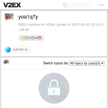
yoa1q7y
V2EX member #115394, joined on 2015-05-05 23:15:11
+08:00
11
25
88
subrain.tv
Switch topics list