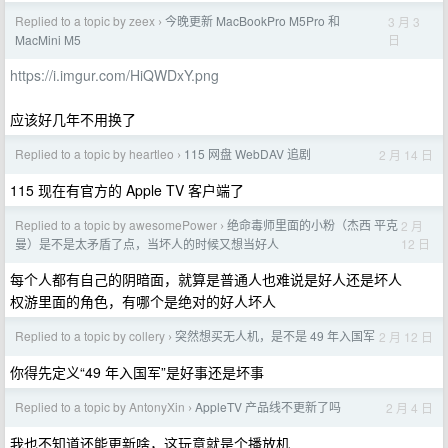
Replied to a topic by zeex
今晚更新 MacBookPro M5Pro 和
3 月 3
›
日
MacMini M5
https://i.imgur.com/HiQWDxY.png
应该好几年不用换了
Replied to a topic by heartleo
115 网盘 WebDAV 追剧
2 月 14 日
›
115 现在有官方的 Apple TV 客户端了
Replied to a topic by awesomePower
绝命毒师里面的小粉（杰西 平克
2 月
›
12 日
曼）是不是太矛盾了点，当坏人的时候又想当好人
每个人都有自己的阴暗面，就算是普通人也难说是好人还是坏人
权游里面的角色，有哪个是绝对的好人坏人
Replied to a topic by collery
突然想买无人机，是不是 49 年入国军
2 月 12 日
›
你得先定义“49 年入国军”是好事还是坏事
Replied to a topic by AntonyXin
AppleTV 产品线不更新了吗
2 月 4 日
›
我也不知道还能更新啥，这玩意就是个播放机