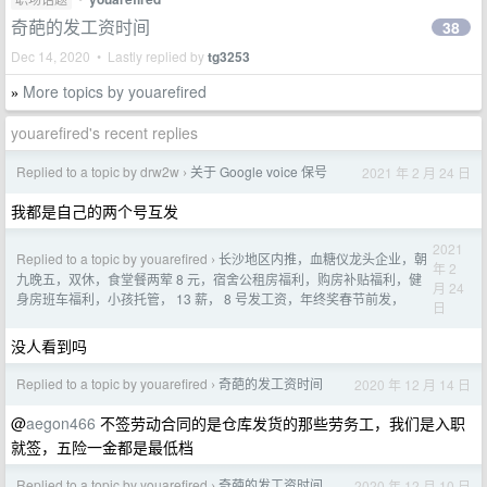
奇葩的发工资时间
38
Dec 14, 2020 • Lastly replied by
tg3253
More topics by youarefired
»
youarefired's recent replies
Replied to a topic by drw2w
关于 Google voice 保号
2021 年 2 月 24 日
›
我都是自己的两个号互发
2021
Replied to a topic by youarefired
长沙地区内推，血糖仪龙头企业，朝
›
年 2
九晚五，双休，食堂餐两荤 8 元，宿舍公租房福利，购房补贴福利，健
月 24
身房班车福利，小孩托管， 13 薪， 8 号发工资，年终奖春节前发，
日
没人看到吗
Replied to a topic by youarefired
奇葩的发工资时间
2020 年 12 月 14 日
›
@
aegon466
不签劳动合同的是仓库发货的那些劳务工，我们是入职
就签，五险一金都是最低档
Replied to a topic by youarefired
奇葩的发工资时间
2020 年 12 月 10 日
›