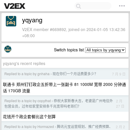
yqyang
V2EX member #669892, joined on 2024-01-05 13:42:36
+08:00
Switch topics list
yqyang's recent replies
Replied to a topic by gnhaha
现在你们一个月话费要多少？
7 月 9 日
›
联通卡 郑州钉钉政企五折带上一张副卡 81 1000M 宽带 2000 分钟通
话 170GB 流量
Replied to a topic by copythat
恭祝大家新春大吉，老婆是广州电信外
2 月
›
27 日
包营业员，过年给家里安排条千兆宽带吗老哥们？
花钱开个政企套餐比这个划算
Replied to a topic by Hormazed
腾讯元宝运营规划、推广经费预算、
2 月 2
›