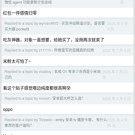
日
微信 agent 功能更新计划总结
红包一停感情归零
Replied to a topic by wymanAtV2
买货冲动降温讨论，是否要
2025 年 9 月
›
3 日
买大疆 pocket3
吃灰神器，对象一直想要，给她买了，没用两次就卖了
Replied to a topic by z1111h
昨晚雷军的直播真的拉跨
2025 年 7 月 3 日
›
米粉太可怕了~
Replied to a topic by vicalloy
玄戒 O1 有多少东西是小米自
2025 年 5 月 23
›
日
己的
看这个贴子感觉哪边纯度都很高啊😰
Replied to a topic by noroot
安卓超大杯怎么选？
2025 年 5 月 6 日
›
oppo
Replied to a topic by Torpedo
emby 安卓 tv 播放卡顿， 有什么
2025 年 4 月
›
23 日
推荐的客户端吗？