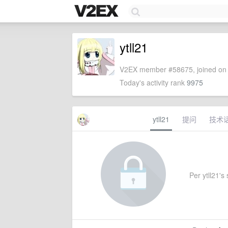
ytll21
V2EX member #58675, joined on 
Today's activity rank
9975
ytll21
提问
技术
Per ytll21's 