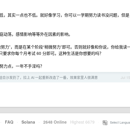
低，其实一点也不低。就好像学习，你可以一学期努力读书没问题，但是
庭动荡，感情影响等等外在因素的影响。
努力”，而是在某个阶段“稍微努力”即可。否则就好像和你说，你给我读
，只要求你每个月考试 60 分即可。这种生活是你想要的吗？
努力点，一年不手淫吗？
组合沙发扔了，拉上 AI 一起重新改造了一番，效果家里人很满意
Jul 1
·
FAQ
·
Solana
·
2648 Online
Highest 6679
·
Select Langua