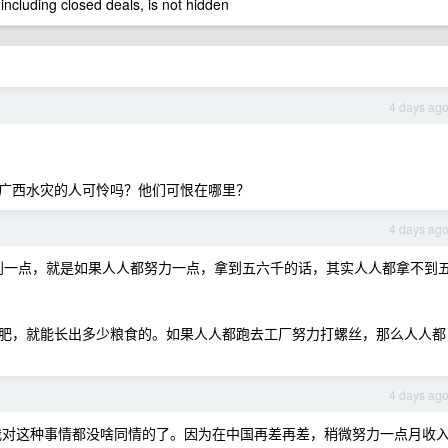
 including closed deals, is not hidden
4 days ag
广西水灾的人可怜吗？他们可恨在哪里？
4 days ag
想到一点，就是如果人人都努力一点，拿到五六千的话，其实人人都拿不到
肥，就能长出多少粮食的。如果人人都跑去工厂努力打螺丝，那么人人都
4 days ag
以后，我对这种事情都没啥同情的了。因为在中国再差再差，稍微努力一点月收