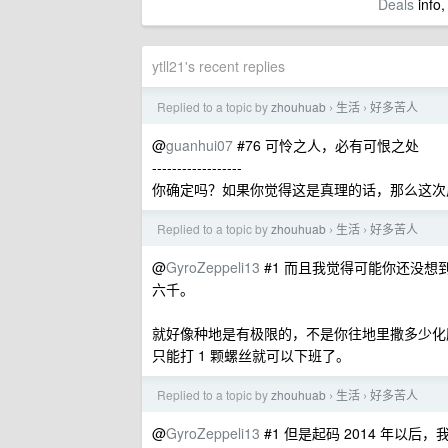
Deals
info,
ytll21's recent replies
Replied to a topic by
zhouhuab
生活
好多苦人
›
›
@
guanhui07
#76 可怜之人，必有可恨之处
------------------
你确定吗？如果你觉得这是真理的话，那么这次
Replied to a topic by
zhouhuab
生活
好多苦人
›
›
@
GyroZeppeli13
#1 而且我觉得可能你还没
六千。
就好像种地是有极限的，不是你往地里撒多少化
只能打 1 颗螺丝就可以下班了。
Replied to a topic by
zhouhuab
生活
好多苦人
›
›
@
GyroZeppeli13
#1 但是起码 2014 年