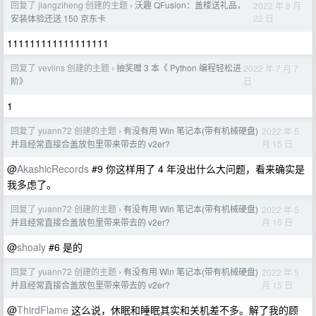
回复了 jiangziheng 创建的主题
沃趣 QFusion：盖楼送礼品，
2022 年 8 月
›
22 日
安装体验还送 150 京东卡
111111111111111111
回复了 vevlins 创建的主题
抽奖赠 3 本《 Python 编程轻松进
2022 年 7 月 7
›
日
阶》
1
回复了 yuann72 创建的主题
有没有用 Win 笔记本(带有机械硬盘)
2022 年 5
›
月 15 日
并且经常直接合盖放包里带来带去的 v2er?
@
AkashicRecords
#9 你这样用了 4 年没出什么大问题，看来确实是
我多虑了。
回复了 yuann72 创建的主题
有没有用 Win 笔记本(带有机械硬盘)
2022 年 5
›
月 15 日
并且经常直接合盖放包里带来带去的 v2er?
@
shoaly
#6 是的
回复了 yuann72 创建的主题
有没有用 Win 笔记本(带有机械硬盘)
2022 年 5
›
月 15 日
并且经常直接合盖放包里带来带去的 v2er?
@
ThirdFlame
这么说，休眠和睡眠其实和关机差不多。解了我的顾