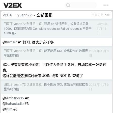
V2EX
yuann72
全部回复
回复总数
195
›
›
回复了 yuann72 创建的主题
我用 ab 进行压测，设置请求总数
2023 年
›
4 月 16
1000，但压测完为啥 Complete requests+Failed requests 不等于
日
1000 呢?
@
faceair
#1 好吧, 确实是这样😂
回复了 yuann72 创建的主题
能不能用 SQL 查出没有在数据表
2023 年 4 月 9
›
日
里出现的值
SQL 里有没有这种函数：可以传入任意个参数，自动转成一张临时
表。
这样就能用这张临时表来 JOIN 或者 NOT IN 查询了
回复了 yuann72 创建的主题
能不能用 SQL 查出没有在数据表
2023 年 4 月 9
›
日
里出现的值
@
Ambition95
#2
@
hahastudio
#3
@
yjim
#6