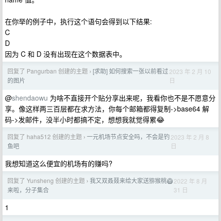
在你举的例子中，执行这个语句会得到以下结果:
C
D
因为 C 和 D 没有出现在这个数据表中。
回复了 Pangurban 创建的主题
[求助] 如何搜索一张以前看过
2023 年 2 月 10
›
日
的图片
@
shendaowu
为啥不直接开个贴分享出来呢，我看你也不是不愿意分
享。像这样两三百层都在求方法，你每个邮箱都得复制->base64 解
码->发邮件，没半小时都搞不定，想想我就觉得累😂
回复了 haha512 创建的主题
一元机场节点安全吗，不会是钓
2023 年 2 月 8
›
日
鱼吧
我想知道这么便宜的机场有的赚吗?
回复了 Yunsheng 创建的主题
我又双叒叕来给大家送猕猴桃🥝
2022 年 8 月
›
31 日
来啦，分子集合
1