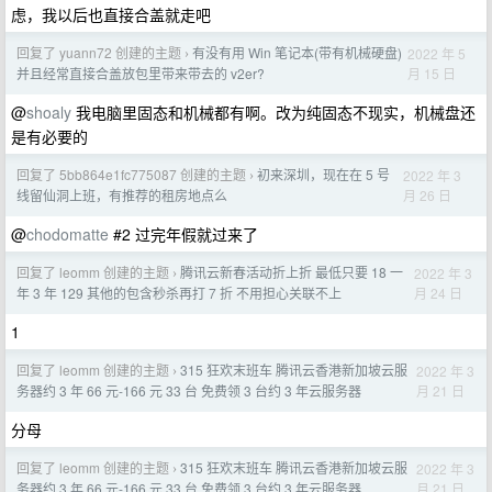
虑，我以后也直接合盖就走吧
回复了 yuann72 创建的主题
有没有用 Win 笔记本(带有机械硬盘)
2022 年 5
›
月 15 日
并且经常直接合盖放包里带来带去的 v2er?
@
shoaly
我电脑里固态和机械都有啊。改为纯固态不现实，机械盘还
是有必要的
回复了 5bb864e1fc775087 创建的主题
初来深圳，现在在 5 号
2022 年 3
›
月 26 日
线留仙洞上班，有推荐的租房地点么
@
chodomatte
#2 过完年假就过来了
回复了 leomm 创建的主题
腾讯云新春活动折上折 最低只要 18 一
2022 年 3
›
月 24 日
年 3 年 129 其他的包含秒杀再打 7 折 不用担心关联不上
1
回复了 leomm 创建的主题
315 狂欢末班车 腾讯云香港新加坡云服
2022 年 3
›
月 21 日
务器约 3 年 66 元-166 元 33 台 免费领 3 台约 3 年云服务器
分母
回复了 leomm 创建的主题
315 狂欢末班车 腾讯云香港新加坡云服
2022 年 3
›
月 21 日
务器约 3 年 66 元-166 元 33 台 免费领 3 台约 3 年云服务器