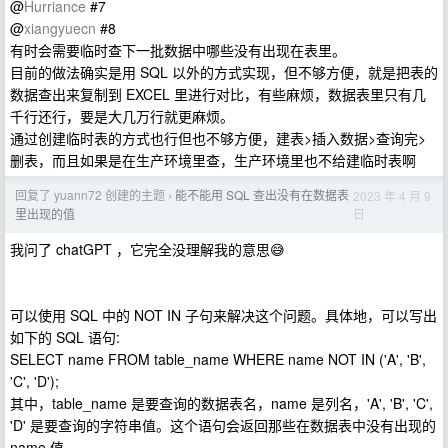
@
Hurriance
#7
@
xiangyuecn
#8
有时会需要临时查下一批数据中哪些没有出现在表里。
目前的做法确实是用 SQL 以外的方式实现，但不够方便，就是把表的
数据查出来复制到 EXCEL 里进行对比，有些麻烦，数据表里只有几
千行还行，要是大几万行就更麻烦。
通过创建临时表的方式也行但也不够方便，建表>插入数据>查询完>
删表，而且如果是在生产环境里查，生产环境里也不给建临时表啊
回复了 yuann72 创建的主题
能不能用 SQL 查出没有在数据表
2023 年 4 月 9
›
日
里出现的值
我问了 chatGPT ，它完全没理解我的意思😅
可以使用 SQL 中的 NOT IN 子句来解决这个问题。具体地，可以写出
如下的 SQL 语句:
SELECT name FROM table_name WHERE name NOT IN ('A', 'B',
'C', 'D');
其中，table_name 是要查询的数据表名，name 是列名，'A', 'B', 'C',
'D' 是要查询的字符串值。这个语句会返回那些在数据表中没有出现的
name 值。