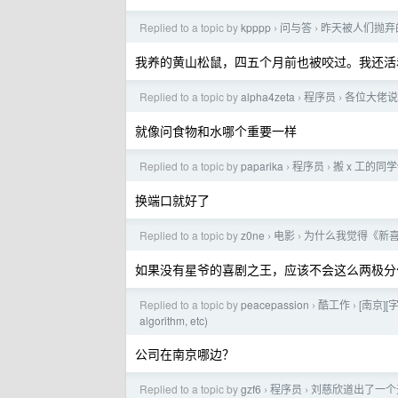
Replied to a topic by
kpppp
问与答
昨天被人们抛弃
›
›
我养的黄山松鼠，四五个月前也被咬过。我还活
Replied to a topic by
alpha4zeta
程序员
各位大佬说
›
›
就像问食物和水哪个重要一样
Replied to a topic by
paparika
程序员
搬 x 工的同
›
›
换端口就好了
Replied to a topic by
z0ne
电影
为什么我觉得《新喜
›
›
如果没有星爷的喜剧之王，应该不会这么两极分
Replied to a topic by
peacepassion
酷工作
[南京][字
›
›
algorithm, etc)
公司在南京哪边？
Replied to a topic by
gzf6
程序员
刘慈欣道出了一个
›
›