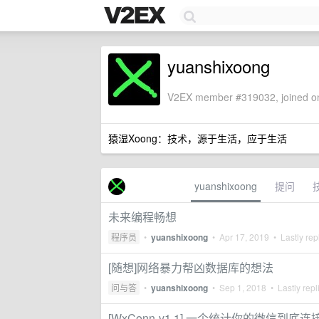
yuanshixoong
V2EX member #319032, joined on
猿湿Xoong：技术，源于生活，应于生活
yuanshixoong
提问
未来编程畅想
程序员
•
yuanshixoong
•
Apr 17, 2019
• Lastly rep
[随想]网络暴力帮凶数据库的想法
问与答
•
yuanshixoong
•
Sep 1, 2018
• Lastly repl
[WxConn-v1.1] 一个统计你的微信到