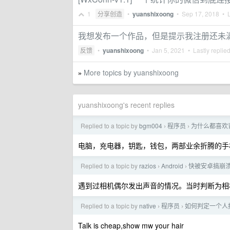
1
分享创造
•
yuanshixoong
•
Sep 17, 2018
• L
我想发布一个作品，但是提示我注册还未满 
反馈
•
yuanshixoong
•
Jan 5, 2021
• Lastly replie
More topics by yuanshixoong
»
yuanshixoong's recent replies
Replied to a topic by
bgm004
程序员
为什么都喜欢
›
›
电脑，充电器，钥匙，钱包，两部业余折腾的手
Replied to a topic by
razios
Android
快被安卓搞崩溃了
›
›
遇到过相机偶尔发出声音的情况。当时判断为相
Replied to a topic by
native
程序员
如何判定一个人
›
›
Talk is cheap,show mw your hair