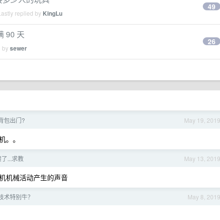
49
astly replied by
KingLu
90 天
26
d by
sewer
背包出门?
May 19, 201
机。。
...求教
May 13, 201
机机械活动产生的声音
技术特别牛？
May 8, 201