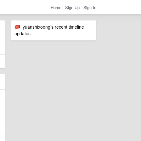
Home
Sign Up
Sign In
yuanshixoong's recent timeline
updates