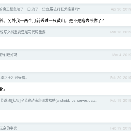
的魔王松鼠咬了一口,流了一些血,要去打狂犬疫苗吗?
Apr 30, 201
着。另外我一两个月前丢过一只黄山，是不是跑去咬你了？
说写文档重要还是写代码重要
Mar 18, 201
学你们还好吗
Mar 4, 201
剧之王》很好看..
Feb 20, 201
化。
节跳动][社招]字节跳动南京研发招聘(android, ios, server, data,
Feb 19, 201
无奈的事实
Feb 19, 201