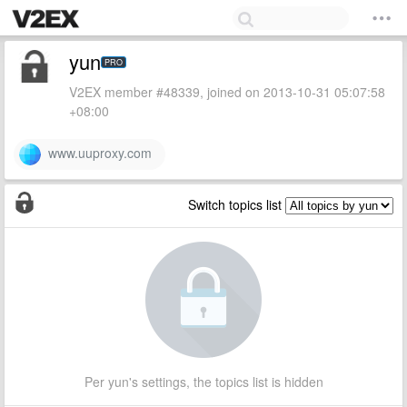
yun
PRO
V2EX member #48339, joined on 2013-10-31 05:07:58
+08:00
www.uuproxy.com
Switch topics list
Per yun's settings, the topics list is hidden