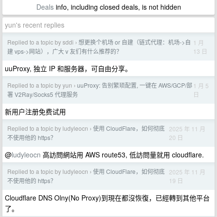
Deals
info, including closed deals, is not hidden
yun's recent replies
Replied to a topic by sddi
想更换个机场 or 自建（链式代理：机场->自
1 月
›
13 日
建 vps->网站），广大 v 友们有什么推荐的？
uuProxy, 独立 IP 和服务器，可自由分享。
Replied to a topic by yun
uuProxy: 告别繁琐配置, 一键在 AWS/GCP/部
1 月 5
›
日
署 V2Ray/Socks5 代理服务
新用户注册免费试用
Replied to a topic by ludyleocn
使用 CloudFlare，如何彻底
2025 年 11 月
›
20 日
不使用他的 https？
@
ludyleocn
高訪問網站用 AWS route53, 低訪問量就用 cloudflare.
Replied to a topic by ludyleocn
使用 CloudFlare，如何彻底
2025 年 11 月
›
19 日
不使用他的 https？
Cloudflare DNS Olny(No Proxy)到現在都沒恢復，已經轉到其他平台
了。