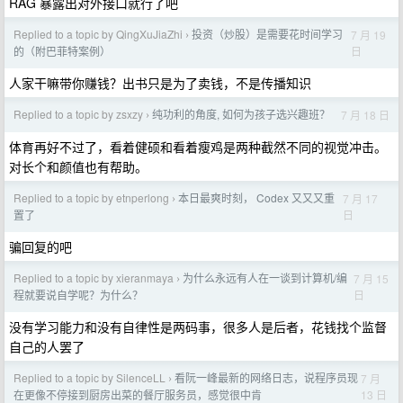
RAG 暴露出对外接口就行了吧
Replied to a topic by QingXuJiaZhi
投资（炒股）是需要花时间学习
7 月 19
›
日
的（附巴菲特案例）
人家干嘛带你赚钱？出书只是为了卖钱，不是传播知识
Replied to a topic by zsxzy
纯功利的角度, 如何为孩子选兴趣班？
7 月 18 日
›
体育再好不过了，看着健硕和看着瘦鸡是两种截然不同的视觉冲击。
对长个和颜值也有帮助。
Replied to a topic by etnperlong
本日最爽时刻， Codex 又又又重
7 月 17
›
日
置了
骗回复的吧
Replied to a topic by xieranmaya
为什么永远有人在一谈到计算机/编
7 月 15
›
日
程就要说自学呢？为什么？
没有学习能力和没有自律性是两码事，很多人是后者，花钱找个监督
自己的人罢了
Replied to a topic by SilenceLL
看阮一峰最新的网络日志，说程序员现
7 月
›
13 日
在更像不停接到厨房出菜的餐厅服务员，感觉很中肯