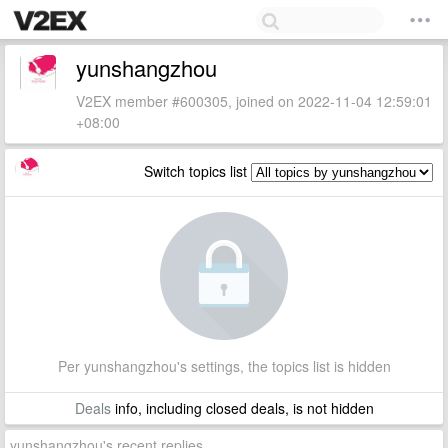
yunshangzhou
V2EX member #600305, joined on 2022-11-04 12:59:01
+08:00
Switch topics list
Per yunshangzhou's settings, the topics list is hidden
Deals
info, including closed deals, is not hidden
yunshangzhou's recent replies