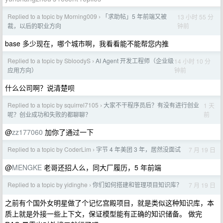
Replied to a topic by Morning009
「求助帖」5 年前端又被
13 小时 55 分
›
钟前
裁，以后的职业方向
base 多少现在，哪个城市啊，我看看能不能帮您内推
Replied to a topic by SbloodyS
AI Agent 开发工程师（企业级
14 小时 10 分
›
钟前
应用方向）
什么公司啊？说清楚呗
Replied to a topic by squirrel7105
大家不干程序员后？有没有进行创业
1 天
›
前
呢？创业成功和失败的都聊聊？
@
zz177060
加你了通过一下
Replied to a topic by CoderLim
字节 4 年美团 3 年，居然没面试
7 月 19 日
›
@
MENGKE
老哥还招人么，同大厂履历，5 年前端
Replied to a topic by yidinghe
你们如何搭建和管理项目知识库？
7 月 19 日
›
之前有个国外女明星做了个记忆宫殿项目，就是类似这种知识库，本
质上就是外接一些上下文，保证模型能有正确的知识储备。 做完