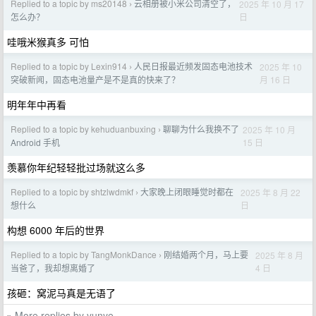
Replied to a topic by ms20148
云相册被小米公司清空了，
2025 年 10 月 17
›
日
怎么办？
哇哦米猴真多 可怕
Replied to a topic by Lexin914
人民日报最近频发固态电池技术
2025 年 10
›
月 16 日
突破新闻，固态电池量产是不是真的快来了？
明年年中再看
Replied to a topic by kehuduanbuxing
聊聊为什么我换不了
2025 年 10 月
›
15 日
Android 手机
羡慕你年纪轻轻批过场就这么多
Replied to a topic by shtzlwdmkf
大家晚上闭眼睡觉时都在
2025 年 8 月 22
›
日
想什么
构想 6000 年后的世界
Replied to a topic by TangMonkDance
刚结婚两个月，马上要
2025 年 8 月
›
4 日
当爸了，我却想离婚了
孩砸：窝泥马真是无语了
More replies by yunye