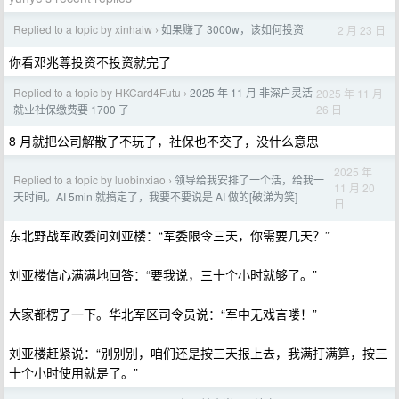
Replied to a topic by xinhaiw
如果赚了 3000w，该如何投资
2 月 23 日
›
你看邓兆尊投资不投资就完了
Replied to a topic by HKCard4Futu
2025 年 11 月 非深户灵活
2025 年 11 月
›
26 日
就业社保缴费要 1700 了
8 月就把公司解散了不玩了，社保也不交了，没什么意思
2025 年
Replied to a topic by luobinxiao
领导给我安排了一个活，给我一
›
11 月 20
天时间。AI 5min 就搞定了，我要不要说是 AI 做的[破涕为笑]
日
东北野战军政委问刘亚楼：“军委限令三天，你需要几天？”
刘亚楼信心满满地回答：“要我说，三十个小时就够了。”
大家都楞了一下。华北军区司令员说：“军中无戏言喽！”
刘亚楼赶紧说：“别别别，咱们还是按三天报上去，我满打满算，按三
十个小时使用就是了。”