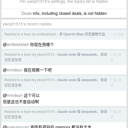
Per ywcjxf1515's settings, the topics list is hidden
Deals
info, including closed deals, is not hidden
ywcjxf1515's recent replies
Replied to a topic by antiblahblah
求 OpenAI Atlas 浏览器替代品
6 天前
›
@
antiblahblah
你现在用哪个
Replied to a topic by ywcjxf1515
claude code 接 deepseek，自动
7 月 29
›
日
记忆没生效
@
mmdsun
我在观察一下吧
Replied to a topic by ywcjxf1515
claude code 接 deepseek，自动
7 月 29
›
日
记忆没生效
@
mmdsun
这个可以
但是这也不是自动啊
Replied to a topic by ywcjxf1515
claude code 接 deepseek，自动
7 月 29
›
日
记忆没生效
@
loveumozart
查所有项目的 memory 都没有文本