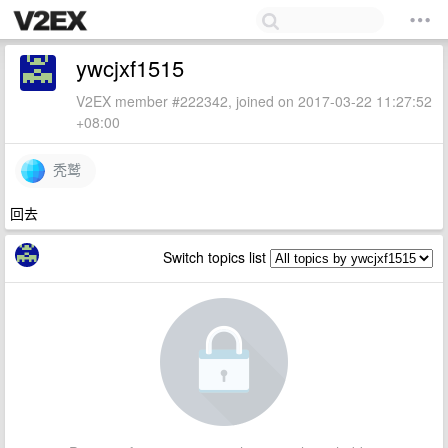
ywcjxf1515
V2EX member #222342, joined on 2017-03-22 11:27:52
+08:00
秃鹫
回去
Switch topics list