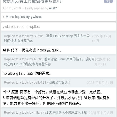
微信开发者工具敢做得更烂点吗
73
Apr 11, 2019 • Lastly replied by
wu67
More topics by ywisax
»
ywisax's recent replies
Replied to a topic by Sunyin
准备 Linux desktop 当主力一段
2025 年 12 月
›
13 日
时间试试 有推荐的么
AI 时代了，优先考虑 nixos 或 guix 。
Replied to a topic by AFOX
看到讨论 Linux 桌面的帖子，想问问
2025 年 10
›
月 31 日
现在跑 Linux 的笔记本有哪些推荐
hp ultra g1a ，满足你的需求。
Replied to a topic by bello123
我被公司辞退了
2025 年 5 月 21 日
›
“个人原因”离职有一个好处，就是在就业市场会少受一点歧视。
6 年前端也算是有经验的开发了，到最后才意识到 AI 吹来的风有多
冷，能力看不出来好坏，但是职业敏感性的确差。
Replied to a topic by milala
v2 怎么很多人不愿意当管理呢
2025 年 5 月 2 日
›