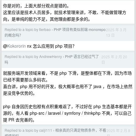
你是对的，上面大部分观点是错的。
这里应该是技术人员居多，就技术管理来讲，不敢、不能做管理方
向，是单纯的能力不足，其他理由都是多余的。
Replied to a topic by tlerbao
PHP 项目有类似前端 monorepo
2025 年 3 月
›
13 日
的概念吗？
@
Kokororin
nx 怎么应用到 php 项目？
Replied to a topic by AndrewHenry
PHP 语言已经过气了
2025 年 2 月 20
›
日
吗
就服务端开发领域来看，不是 php 下滑，是整体都在下滑，因为市场
已经不需要那么多码农。
直白讲，php 用不好的开发，极大概率也用不了 java ，在市场上依然
是没竞争优势的。
php 自身因历史包袱有点积重难返了，不过好在 php 生态基本都是开
源的，有人看 php-src / laravel / symfony / thinkphp 不爽，可以自己
提 PR 去完善的。
Replied to a topic by caiji111
相亲真的只满足物质条件，不看
2025 年 2 月 8
›
日
感情的吗