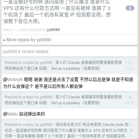
一直没被封号的啊 请问是用了什么魔法 或者什么
VPS 还有什么付款方式啊 一直没有被掉 我换了 3
3
个机场了 最后一个机场有家宽 IP 但是都没用，想
请教下各位大佬。
May 9 • Lastly replied by
yy6090
More topics by yy6090
»
yy6090's recent replies
Replied to a topic by yy6090
家人们 Claude 桌面端突然要我重新登录
7 月
›
13 日
然后弹出这个窗口来 标题： Set up a passkey（设置密钥）
@
victory8
嗯嗯 谢谢 我还是点击了设置 不然以后总是弹 就是不知道
为什么会弹这个 是不是以后所有人都会弹
Replied to a topic by yy6090
家人们 Claude 桌面端突然要我重新登录
7 月
›
13 日
然后弹出这个窗口来 标题： Set up a passkey（设置密钥）
@
lalalu
自动弹出来的
Replied to a topic by yy6090
请问各位老大们 有没有使用 Claude code 现
5
›
月
在还一直没被封号的啊 请问是用了什么魔法 或者什么 VPS 还有什么付款方
9
式啊 一直没有被掉 我换了 3 个机场了 最后一个机场有家宽 IP 但是都没用，