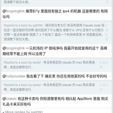
日
想请教下各位大佬。
@
longxinglink
推荐$7/y 里面找有独立 ipv4 的机器 这是哪里的 有网
址吗
Replied to a topic by yy6090
请问各位老大们 有没有使用 Claude code 现
5
›
月
在还一直没被封号的啊 请问是用了什么魔法 或者什么 VPS 还有什么付款方
9
式啊 一直没有被掉 我换了 3 个机场了 最后一个机场有家宽 IP 但是都没用，
日
想请教下各位大佬。
@
longxinglink
一元机场的 IP 很纯净吗 我最开始就是用的这个 高峰
期经常不能上网 所以没用了
Replied to a topic by seek2
有没有稳定的 claude 的 max 购买渠道
5 月 9
›
日
啊....淘宝店推荐也行..
@
nullyouraise
我去看了下 确实贵 你还在用他家的吗 不会封号的吗
Replied to a topic by seek2
有没有稳定的 claude 的 max 购买渠道
5 月 9
›
日
啊....淘宝店推荐也行..
@
czwstc
有这种卡卖吗 你知道哪里有吗 相比起 AppStore 里面 购买
礼品卡来买好些吗
More replies by yy6090
»