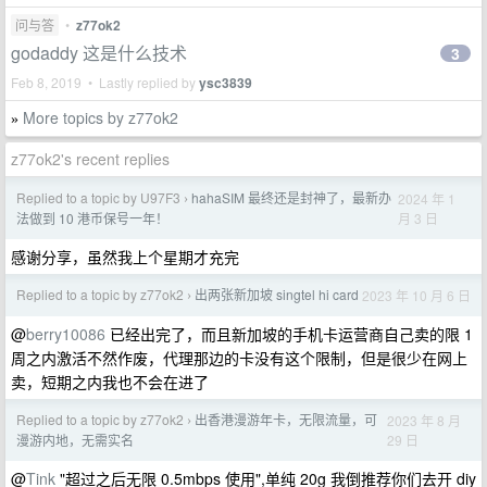
问与答
•
z77ok2
godaddy 这是什么技术
3
Feb 8, 2019 • Lastly replied by
ysc3839
More topics by z77ok2
»
z77ok2's recent replies
Replied to a topic by U97F3
hahaSIM 最终还是封神了，最新办
2024 年 1
›
月 3 日
法做到 10 港币保号一年！
感谢分享，虽然我上个星期才充完
Replied to a topic by z77ok2
出两张新加坡 singtel hi card
2023 年 10 月 6 日
›
@
berry10086
已经出完了，而且新加坡的手机卡运营商自己卖的限 1
周之内激活不然作废，代理那边的卡没有这个限制，但是很少在网上
卖，短期之内我也不会在进了
Replied to a topic by z77ok2
出香港漫游年卡，无限流量，可
2023 年 8 月
›
29 日
漫游内地，无需实名
@
Tink
"超过之后无限 0.5mbps 使用",单纯 20g 我倒推荐你们去开 diy