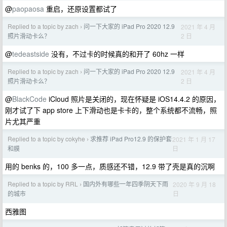
@
paopaosa
重启，还原设置都试了
Replied to a topic by zach
问一下大家的 iPad Pro 2020 12.9
2021 年 4 月
›
2 日
照片滑动卡么？
@
tedeastside
没有，不过卡的时候真的和开了 60hz 一样
Replied to a topic by zach
问一下大家的 iPad Pro 2020 12.9
2021 年 4 月
›
2 日
照片滑动卡么？
@
BlackCode
iCloud 照片是关闭的，现在怀疑是 iOS14.4.2 的原因，
刚才试了下 app store 上下滑动也是卡卡的，整个系统都不流畅，照
片尤其严重
Replied to a topic by cokyhe
求推荐 iPad Pro12.9 的保护套
2021 年 1 月 17
›
日
和膜
用的 benks 的，100 多一点，质感还不错，12.9 带了壳是真的沉啊
Replied to a topic by RRL
国内外有哪些一年四季阴天下雨
2020 年 9 月 18
›
日
的城市
西雅图