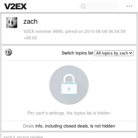
zach
V2EX member #990, joined on 2010-08-08 06:54:59
+08:00
Switch topics list
Per zach's settings, the topics list is hidden
Deals
info, including closed deals, is not hidden
zach's recent replies