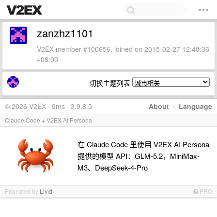
zanzhz1101
V2EX member #100656, joined on 2015-02-27 12:48:36
+08:00
切换主题列表
© 2026 V2EX · 9ms · 3.9.8.5
About
·
Language
Claude Code + V2EX AI Persona
在 Claude Code 里使用 V2EX AI Persona
提供的模型 API：GLM-5.2，MiniMax-
M3、DeepSeek-4-Pro
Promoted by
Livid
PRO