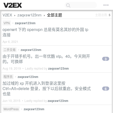
V2EX
zaqxsw123nm
全部主题
主题总数
5
›
›
VPN
•
zaqxsw123nm
openwrt 下的 openvpn 总是有莫名其妙的外国 ip
连接
Apr 6, 2021
二手交易
•
zaqxsw123nm
由于开错手机号。出一年优酷 vip。40。今天刚开
3
的。可换绑
Aug 19, 2019 • Lastly replied by
zaqxsw123nm
程序员
•
zaqxsw123nm
加过域的 xp 开机进入到登录这里按
Ctrl+Alt+delete 登录，按下以后就重启，安全模式
6
也是
Jun 10, 2015 • Lastly replied by
zaqxsw123nm
WordPress
•
zaqxsw123nm