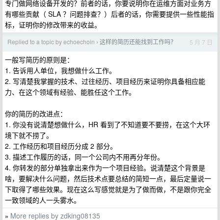
专门做网络设备开发的？前者的话，你要说明你在运维方面对业务方
有哪些贡献（ SLA ？问题排查？）后者的话，你需要提供一些性能指
标，证明你的修改带来的收益。
Replied to a topic by echoechoin
这样的简历还能找到工作吗？
5 月 7 日
›
一般写简历的原则是：
1. 告诉用人单位，我想做什么工作。
2. 写清楚我掌握的技术、过往经历、项目经历来证明你具备相应能
力、在这个领域有经验、能胜任这个工作。
你的简历的改进点：
1. 你没有说清楚想做什么，HR 看到了不知道要不要捞，在这个大环
境下就不捞了。
2. 工作经历和项目经历分成 2 部分。
3. 描述工作履历的话，同一个公司内不用再分年份。
4. 你转发的部分单独拿出来作为一个项目经验。说清楚这个背景是
啥，要解决什么问题，然后技术点要总结的简短一点，最后定量说一
下取得了哪些效果。现在这么写感觉就是为了做而做，不是跟你完全
一致领域的人一头雾水。
More replies by zdking08135
»