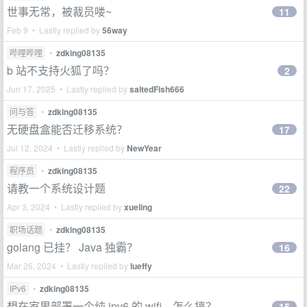
世事无常，被裁员喽~
11
Feb 9 • Lastly replied by
56way
哔哩哔哩
•
zdking08135
b 站不支持火狐了吗？
2
Jun 17, 2025 • Lastly replied by
saltedFish666
问与答
•
zdking08135
无硬盘盒能否迁移系统？
17
Jul 12, 2024 • Lastly replied by
NewYear
程序员
•
zdking08135
请教一个系统设计题
22
Apr 3, 2024 • Lastly replied by
xueling
职场话题
•
zdking08135
golang 已挂？ Java 独霸？
16
Mar 26, 2024 • Lastly replied by
lueffy
IPv6
•
zdking08135
想在家里部署一个纯 ipv6 的 wifi，怎么搞？
15