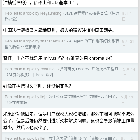
油抽纸啥的），价格上和 JD 基本 1:1 。
Replied to a topic by leeyaunlong
Java 远程程序员招募 2 位（纯远
6 月 1
›
日
程办公）
中国法律遵循属人属地原则，想去的建议注销中国国籍先。
Replied to a topic by zhanshen1614
AI Agent 的工作也不好找 想转
5 月 21
›
日
型的后端 er 谨慎考虑
奇怪，生产不就是用 milvus 吗？有谁真的用 chroma 的？
Replied to a topic by zxyu1231
招聘研发 Leader、后端技术工程师
5 月 14
›
日
（AI 券商科技）｜ base 深圳
好像在招聘很久了吧，还没招完呢？
Replied to a topic by llej
为什么总是“前端已死”？ 前端死八百回了，
5 月 13
›
日
我还在做前端
如果说功能固定，但是用户规模大规模增加，那么前端可能就不怎么
变了，但是后端仍然要引进新架构解决问题。这也会导致前端工作量
减少，然后人也就少了。
Replied to a topic by llej
为什么总是“前端已死”？ 前端死八百回了，
5 月 13
›