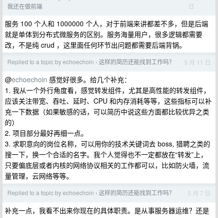
日
我还在做前端
服务 100 个人和 1000000 个人，对于前端来讲都差不多，但是后端
就是单体到分布式微服务的区别。服务海量用户，很多逻辑都需要
改，不是纯 crud ，这里面任何环节出问题都需要后端背锅。
Replied to a topic by echoechoin
这样的简历还能找到工作吗？
5 月 11 日
›
@
echoechoin
感觉好很多。给几个补充：
1. 我从一个外行角度看，感觉转发组件，尤其是高性能的转发组件，
应该关注带宽、吞吐、延时、CPU 和内存消耗等等，这些指标可以补
充一下数据（如果敏感的话，可以简历中说这些方面都比较优异之类
的）
2. 项目部分最好再细一点。
3. 求职意向的岗位名称，可以用你的技术关键词去 boss, 猎聘之类的
搜一下，换一个合适的名字。我个人觉得也不一定都放在“转发”上，
只要偏底层或者内核的网络协议相关的工作都可以，比如防火墙，流
量管理，云网络等等。
Replied to a topic by echoechoin
这样的简历还能找到工作吗？
5 月 7 日
›
补充一点，我看不出来你现在的具体职责。是从事服务器运维？还是