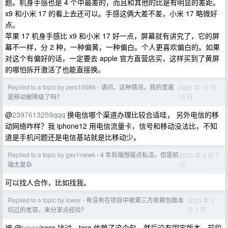
题。机身手感也是 4 个中最差的，而且和其他的比是有明显的差距。
x9 和小米 17 的看上去还可以。手感这俩大差不差，小米 17 略微好
点。
苹果 17 机身手感比 x9 和小米 17 好一点，屏幕就有讲究了，它的屏
幕不一样，分 2 种，一种偏黄，一种偏白。个人更喜欢偏白的。如果
对这个有偏好的话，一定要去 apple 官方直营店买，这样买到了黄屏
的哪怕拆开激活了也能直接换。
Replied to a topic by zero10086
请问，这种情况，我的宽度
2025 年 10 月
›
15 日
是移动被降级了吗？
@
2397613259qqq
换电信哪个渠道办理比较合适哇， 另外电信的移
动网络咋样？我 iphone12 用电信流量卡，信号和移动没法比，不知
道是手机问题还是电信基站就是比移动少。
Replied to a topic by gav1nwwk
4 年后端想接点私活，但是前
2024 年 4 月 7
›
日
端太复杂
可以找人合作，比如找我。
Replied to a topic by lower
有没有在项目中被第三方依赖包版本
2023 年 4
›
月 7 日
坑过的老哥，来分享点经验？
被 @
types
/sass 坑过，taro 依赖了这个包，然后没有固定版本，前段