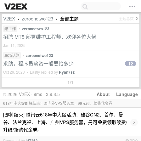
V2EX
zeroonetwo123
全部主题
主题总数
2
›
›
酷工作
•
zeroonetwo123
招聘 MT5 部署维护工程师，欢迎各位大佬
Jan 11, 2025
职场话题
•
zeroonetwo123
求助，程序员薪资一般要给多少
12
Oct 29, 2023 • Lastly replied by
Ryan7sz
1/1
© 2026 V2EX · 9ms · 3.9.8.5
About
·
Language
618年中大促即将结束：国内外VPS服务器，99元起，续费代金券
[即将结束] 腾讯云618年中大促活动：硅谷CN2、首尔、曼
›
谷、法兰克福、上海、广州VPS服务器，另可免费领取续费/
升级/新购代金券。
Promoted by
id7368
PRO