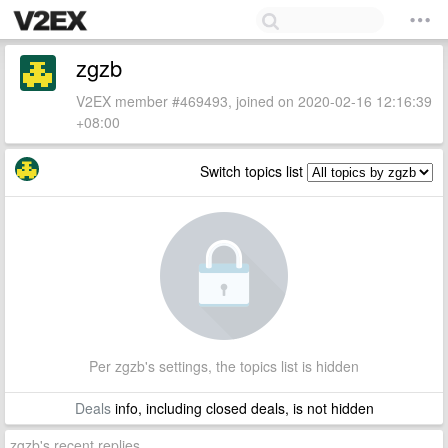
zgzb
V2EX member #469493, joined on 2020-02-16 12:16:39
+08:00
Switch topics list
Per zgzb's settings, the topics list is hidden
Deals
info, including closed deals, is not hidden
zgzb's recent replies