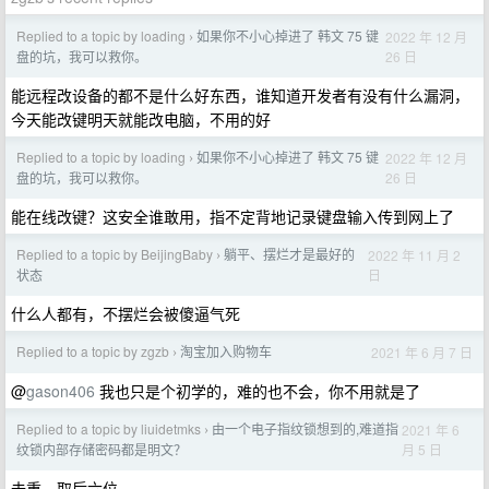
Replied to a topic by loading
如果你不小心掉进了 韩文 75 键
2022 年 12 月
›
26 日
盘的坑，我可以救你。
能远程改设备的都不是什么好东西，谁知道开发者有没有什么漏洞，
今天能改键明天就能改电脑，不用的好
Replied to a topic by loading
如果你不小心掉进了 韩文 75 键
2022 年 12 月
›
26 日
盘的坑，我可以救你。
能在线改键？这安全谁敢用，指不定背地记录键盘输入传到网上了
Replied to a topic by BeijingBaby
躺平、摆烂才是最好的
2022 年 11 月 2
›
日
状态
什么人都有，不摆烂会被傻逼气死
Replied to a topic by zgzb
淘宝加入购物车
2021 年 6 月 7 日
›
@
gason406
我也只是个初学的，难的也不会，你不用就是了
Replied to a topic by liuidetmks
由一个电子指纹锁想到的,难道指
2021 年 6
›
月 5 日
纹锁内部存储密码都是明文？
去重，取后六位