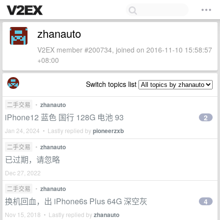
zhanauto
V2EX member #200734, joined on 2016-11-10 15:58:57
+08:00
Switch topics list
二手交易
•
zhanauto
iPhone12 蓝色 国行 128G 电池 93
2
Jan 24, 2024 • Lastly replied by
pioneerzxb
二手交易
•
zhanauto
已过期，请忽略
Dec 27, 2022
二手交易
•
zhanauto
换机回血，出 iPhone6s Plus 64G 深空灰
4
Nov 15, 2018 • Lastly replied by
zhanauto