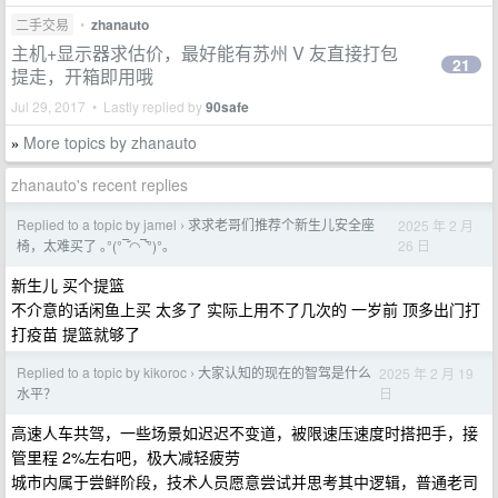
二手交易
•
zhanauto
主机+显示器求估价，最好能有苏州 V 友直接打包
21
提走，开箱即用哦
Jul 29, 2017 • Lastly replied by
90safe
More topics by zhanauto
»
zhanauto's recent replies
Replied to a topic by jamel
求求老哥们推荐个新生儿安全座
2025 年 2 月
›
26 日
椅，太难买了 ｡°(°¯᷄◠¯᷅°)°｡
新生儿 买个提篮
不介意的话闲鱼上买 太多了 实际上用不了几次的 一岁前 顶多出门打
打疫苗 提篮就够了
Replied to a topic by kikoroc
大家认知的现在的智驾是什么
2025 年 2 月 19
›
日
水平？
高速人车共驾，一些场景如迟迟不变道，被限速压速度时搭把手，接
管里程 2%左右吧，极大减轻疲劳
城市内属于尝鲜阶段，技术人员愿意尝试并思考其中逻辑，普通老司