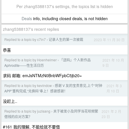
Per zhang5388137's settings, the topics list is hidden
Deals
info, including closed deals, is not hidden
zhang5388137's recent replies
Replied to a topic by c7in7
记录人生的第一次被裁
2023 年 11 月 30 日
›
恭喜
Replied to a topic by Hoenheimer
「送码」个人新作品
2021 年 10 月
›
9 日
Aphrodite——性生活日历
求码 邮箱: emJsNTMzN0BnbWFpbC5jb20=
Replied to a topic by kevindcw
感谢 V 友的宝贵意见,上个“时钟
2021 年 3
›
月 10 日
APP”重构完成,“兑换码”奉上！感谢感谢！
没赶上..
Replied to a topic by juzisang
关于被发小及同学当花呗频繁
2021 年 2 月
›
23 日
借钱的应对方案？
#161 我的理解, 不能给就不要借