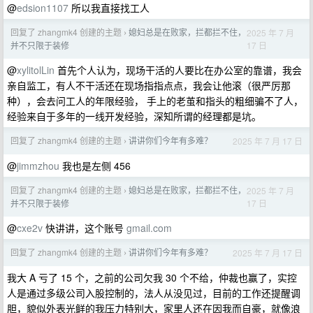
@
edsion1107
所以我直接找工人
回复了 zhangmk4 创建的主题
媳妇总是在败家，拦都拦不住，
2025 年 7 月
›
17 日
并不只限于装修
@
xylitolLin
首先个人认为，现场干活的人要比在办公室的靠谱，我会
亲自监工，有人不干活还在现场指指点点，我会让他滚（很严厉那
种），会去问工人的年限经验， 手上的老茧和指头的粗细骗不了人，
经验来自于多年的一线开发经验，深知所谓的经理都是坑。
回复了 zhangmk4 创建的主题
讲讲你们今年有多难？
2025 年 7 月 17 日
›
@
jimmzhou
我也是左侧 456
回复了 zhangmk4 创建的主题
媳妇总是在败家，拦都拦不住，
2025 年 7 月
›
17 日
并不只限于装修
@
cxe2v
快讲讲，这个账号
gmail.com
回复了 zhangmk4 创建的主题
讲讲你们今年有多难？
2025 年 7 月 17 日
›
我大 A 亏了 15 个，之前的公司欠我 30 个不给，仲裁也赢了，实控
人是通过多级公司入股控制的，法人从没见过，目前的工作还提醒调
胆，貌似外表光鲜的我压力特别大，家里人还在因我而自豪，就像浪