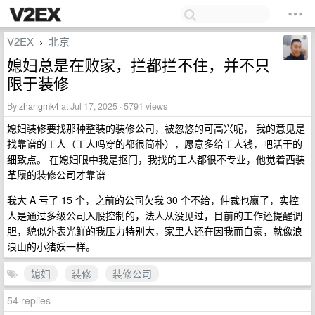
V2EX
北京
›
媳妇总是在败家，拦都拦不住，并不只
限于装修
By
zhangmk4
at Jul 17, 2025 · 5791 views
媳妇装修要找那种整装的装修公司，被忽悠的可高兴呢， 我的意见是
找靠谱的工人（工人吗穿的都很简朴），愿意多给工人钱，吧活干的
细致点。 在媳妇眼中我是抠门，我找的工人都很不专业，他觉着西装
革履的装修公司才靠谱
我大 A 亏了 15 个，之前的公司欠我 30 个不给，仲裁也赢了，实控
人是通过多级公司入股控制的，法人从没见过，目前的工作还提醒调
胆，貌似外表光鲜的我压力特别大，家里人还在因我而自豪，就像浪
浪山的小猪妖一样。
媳妇
装修
装修公司
54 replies