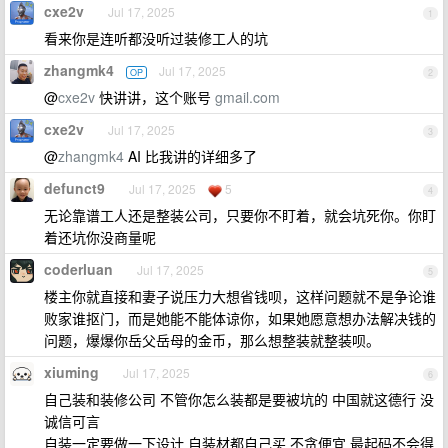
cxe2v
Jul 17, 2025
1
看来你是连听都没听过装修工人的坑
zhangmk4
Jul 17, 2025
OP
2
@
cxe2v
快讲讲，这个账号
gmail.com
cxe2v
Jul 17, 2025
3
@
zhangmk4
AI 比我讲的详细多了
defunct9
Jul 17, 2025
5
4
无论靠谱工人还是整装公司，只要你不盯着，就会坑死你。你盯
着还坑你没商量呢
coderluan
Jul 17, 2025
5
楼主你就直接和妻子说压力大想省钱呗，这样问题就不是争论谁
败家谁抠门，而是她能不能体谅你，如果她愿意想办法解决钱的
问题，爆爆你岳父岳母的金币，那么想整装就整装呗。
xiuming
Jul 17, 2025
6
自己装和装修公司 不管你怎么装都是要被坑的 中国就这德行 没
诚信可言
自装一定要做一下设计 自装材都自己买 不贪便宜 最起码不会得