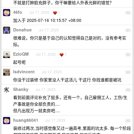
不就是打肿脸充胖子，你干嘛要给人外表光鲜的错觉？
46fo
Jul 17, 2025
1
40
加入于 2025-07-16 10:15:57 +08:00
Donahue
Jul 17, 2025
41
很难说，你只是基于自己的认知觉得自己是对的，没有参考实
际。
EzioQM
Jul 17, 2025
1
42
起号呢
lsdvincent
Jul 17, 2025
43
你没干过装修 你家里没人干这活儿 干这行 你找谁都是被坑
Shanky
Jul 17, 2025
44
看到前面评论补充了挺多，还有一个，自己雇佣工人，工伤/生
产事故是你全部负责的....
但凡出现万一就卖房吧....
huang86041
Jul 17, 2025
45
装修过两次,当时感觉像又过一遍高考,里面的坑太多. 每一个阶段