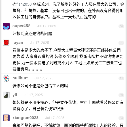
@
fish2050
坐标苏州，我了解到的好的工人都在最大的公司，金
螳螂、红蚂蚁，基本上没有自己出来做的。在外面没有舍得付那
么多工钱的自装客户。基本上一天七八百是有的
super452
Jul 17, 2025
30
归根到底还是钱的问题
luyan
Jul 17, 2025
31
看楼主是多大的房子了 户型大工程量大建议还是正经装修公司
更靠谱 人家赚该赚的钱 装修图个顺利 找游击队并不省钱或许会
更多 万一漏水漏电了到时找不到人 工地上如果发生工伤业主也
要担责啊。。。。
hullhutt
Jul 17, 2025
32
装修公司不也是外包给工人的吗
yll
Jul 17, 2025
33
整装就是不用多操心，但是要多花钱，材料上面就看装修公司有
没有心了，自己装会便宜很多
xiangran0028
Jul 17, 2025
34
来骗回复的是吧，不然就你上面说的那些所谓找工人的经验，只