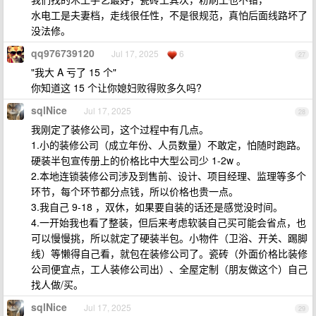
水电工是夫妻档，走线很任性，不是很规范，真怕后面线路坏了
没法修。
qq976739120
Jul 17, 2025
6
27
"我大 A 亏了 15 个"
你知道这 15 个让你媳妇败得败多久吗?
sqlNice
Jul 17, 2025
28
我刚定了装修公司，这个过程中有几点。
1.小的装修公司（成立年份、人员数量）不敢定，怕随时跑路。
硬装半包宣传册上的价格比中大型公司少 1-2w 。
2.本地连锁装修公司涉及到售前、设计、项目经理、监理等多个
环节，每个环节都分点钱，所以价格也贵一点。
3.我自己 9-18 ，双休，如果要自装的话还是感觉没时间。
4.一开始我也看了整装，但后来考虑软装自己买可能会省点，也
可以慢慢挑，所以就定了硬装半包。小物件（卫浴、开关、踢脚
线）等懒得自己看，就包在装修公司了。瓷砖（外面价格比装修
公司便宜点，工人装修公司出）、全屋定制（朋友做这个）自己
找人做/买。
sqlNice
Jul 17, 2025
29