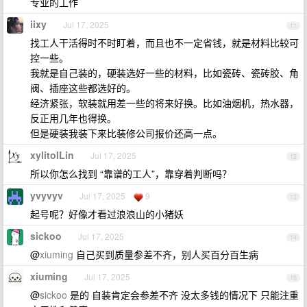
专业的工作
iixy
Jul 17, 2025
11
找工人干活得时不时盯着，而且也不一定省钱，就是材料比较可
控一些。
我就是自己装的，硬装选好一些的材料，比如瓷砖、瓷砖胶、角
阀、插座这些都选好的。
经济紧张，软装就用差一些的将来好换。比如油烟机，热水器，
反正用几年也得换。
但是硬装我装下来比装修公司报价还高一点。
xylitolLin
Jul 17, 2025
12
所以你怎么找到 “靠谱的工人”，靠穿着判断吗？
yvyvyv
Jul 17, 2025
9
13
起号呢？好像才看过浪浪山的小猪妖
sickoo
Jul 17, 2025
14
@
xiuming
自己买到质量参差不齐，别人买百分百生病
xiuming
Jul 17, 2025
15
@
sickoo
是的 自装肯定会参差不齐 没太多钱的情况下 只能注重