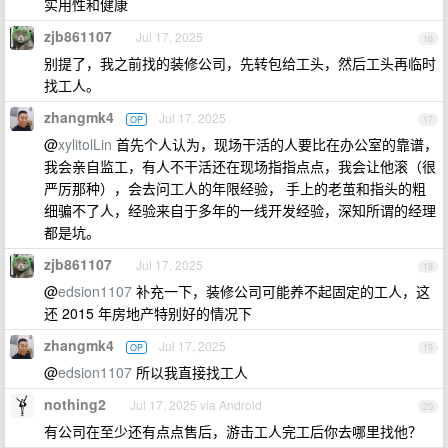
实用性和健康
zjb861107
Jul 17, 2025
16
别提了，我之前找的装修公司，先转包给工头，然后工头再临时
找工人。
zhangmk4
Jul 17, 2025
OP
17
@
xylitolLin
首先个人认为，现场干活的人要比在办公室的靠谱，
我会亲自监工，有人不干活还在现场指指点点，我会让他滚（很
严厉那种），会去问工人的年限经验， 手上的老茧和指头的粗
细骗不了人，经验来自于多年的一线开发经验，深知所谓的经理
都是坑。
zjb861107
Jul 17, 2025
18
@
edsion1107
补充一下，装修公司可能养不起固定的工人，这
还 2015 年房地产特别好的情况下
zhangmk4
Jul 17, 2025
OP
19
@
edsion1107
所以我直接找工人
nothing2
Jul 17, 2025 via Android
20
有公司在至少还有点点售后，游击工人完工后你去哪里找他？