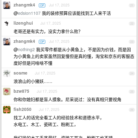
zhangmk4
Jul 17, 2025
OP
21
@
edsion1107
我的装修预算应该能找到工人来干活
lizenghui
Jul 17, 2025
22
老哥还是有实力，没实力拿什么败？
zhangmk4
Jul 17, 2025
OP
23
@
nothing2
我买零件都是从小黄鱼上，不是因为价钱，而是因
为小黄鱼上的卖家虽然回复慢但是真的懂，淘宝和京东的客服态
度好但是问啥啥不懂
sosme
Jul 17, 2025
24
浪浪山的小猪妖……
bzw875
Jul 17, 2025
25
你和你媳妇都是盲人摸象。尼采说过：没有真相只要视角
fish2050
Jul 17, 2025
26
找工人的话完全看工人的经验技术和道德水平，
水电工、木工、瓷砖工、粉刷工，
我们找的木工手艺最好，瓷砖工其次，粉刷工也不错，