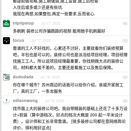
都提前做攻略,施工期强调,施工监督,施工后检查.
入住后或多或少还是有些坑.
我现在再想,如果整包,再定一些要求,反而省心.
triptipstop
Jul 17, 2025
46
多刷刷 装修公司诈骗跑路的视频 能用她手机刷最好
focux
Jul 17, 2025
47
靠谱的工人不好找的，心累还不讨好，主要就看你们装修预算
吧，半包也是可以的，装修公司也是派活给项目经理，项目经理
找施工工人。所以说项目经理最重要，你找稍微大点的装修公
司，材料都大差不差的，主要还是看施工以及售后保障。
dododada
Jul 18, 2025
48
你在哪个城市？苏州周边的话我可以给你介绍，亲戚开家居工
厂，真的工厂，一条龙服务
edisonwong
Jul 18, 2025
49
找市面上大的装修公司吧。我自带精装的基础上还花了十多万设
计+软装（算中游档次，好点的档次大概是 200 起一平米设计
费），设计师和工长非常靠谱。 [很多装修公司都在意网络舆论
评价，得利用好这点]