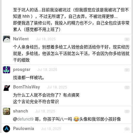
至于坑人的话...目前我没被坑过（但我感觉应该是我被坑了但不
知道 hhh ），不过无所谓了，自己去弄，不被坑得更惨...
即便我选了装修公司，我投入的精力也不少，自己全包应该非常
累人（感觉都不用上班了）
NaVient
Jul 18, 2025
50
个人亲身经历，别想着多给工人钱他会把活给你干好，现实经历
就是，多给钱，他该怎么干活就怎么干活，不会因为你多给钱就
干的细致
prosgtsr
Jul 18, 2025
51
找谁都一样被坑。
BornThisWay
Jul 18, 2025
52
为什么工人就不会坑你了？有点搞笑
这个言论完全不符合常识
shanch
Jul 18, 2025
53
@
defunct9
哥，你孩子叫八一吗
头像和我邻居小孩好像
Paulownia
Jul 18, 2025
54