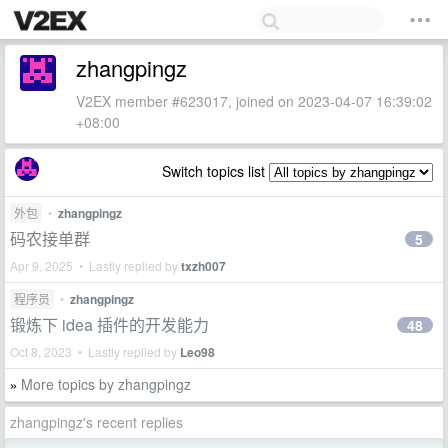
zhangpingz
V2EX member #623017, joined on 2023-04-07 16:39:02
+08:00
Switch topics list
外包
•
zhangpingz
码农接单群
5
Apr 9, 2025 • Lastly replied by
txzh007
程序员
•
zhangpingz
锻炼下 idea 插件的开发能力
48
Oct 8, 2023 • Lastly replied by
Leo98
More topics by zhangpingz
»
zhangpingz's recent replies