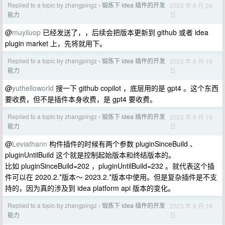
Replied to a topic by zhangpingz
锻炼下 idea 插件的开发
2023 年 8 月 24
›
日
能力
@
muyiluop
已经发送了，，后续会把版本更新到 github 或者 idea
plugin market 上，先将就用下。
Replied to a topic by zhangpingz
锻炼下 idea 插件的开发
2023 年 8 月 18
›
日
能力
@
yuthelloworld
搜一下 github copilot ，底层用的是 gpt4 。这个东西
要收费，但不是插件本身收费，是 gpt4 要收费。
Replied to a topic by zhangpingz
锻炼下 idea 插件的开发
2023 年 8 月 18
›
日
能力
@
Leviathann
构件插件的时候有两个参数 pluginSinceBuild 、
pluginUntilBuild 这个就是控制起始版本和终结版本的。
比如 pluginSinceBuild=202 ，pluginUntilBuild=232 。就代表这个插
件可以在 2020.2.*版本～ 2023.2.*版本中使用。但是复杂插件是不支
持的，因为真的涉及到 idea platform api 版本的变化。
Replied to a topic by zhangpingz
锻炼下 idea 插件的开发
2023 年 8 月 18
›
日
能力