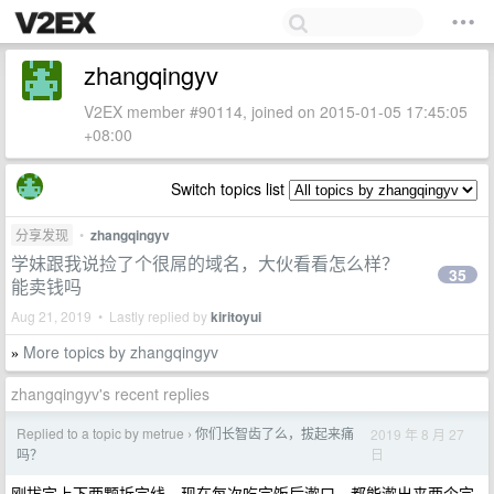
zhangqingyv
V2EX member #90114, joined on 2015-01-05 17:45:05
+08:00
Switch topics list
分享发现
•
zhangqingyv
学妹跟我说捡了个很屌的域名，大伙看看怎么样？
35
能卖钱吗
Aug 21, 2019 • Lastly replied by
kiritoyui
More topics by zhangqingyv
»
zhangqingyv's recent replies
Replied to a topic by metrue
你们长智齿了么，拔起来痛
2019 年 8 月 27
›
日
吗？
刚拔完上下两颗拆完线，现在每次吃完饭后漱口，都能漱出来两个完