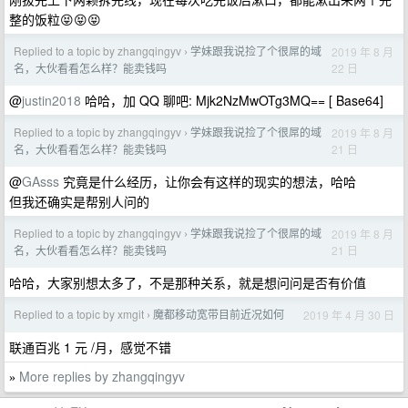
整的饭粒😝😝😝
Replied to a topic by zhangqingyv
学妹跟我说捡了个很屌的域
2019 年 8 月
›
22 日
名，大伙看看怎么样？能卖钱吗
@
justin2018
哈哈，加 QQ 聊吧: Mjk2NzMwOTg3MQ== [ Base64]
Replied to a topic by zhangqingyv
学妹跟我说捡了个很屌的域
2019 年 8 月
›
21 日
名，大伙看看怎么样？能卖钱吗
@
GAsss
究竟是什么经历，让你会有这样的现实的想法，哈哈
但我还确实是帮别人问的
Replied to a topic by zhangqingyv
学妹跟我说捡了个很屌的域
2019 年 8 月
›
21 日
名，大伙看看怎么样？能卖钱吗
哈哈，大家别想太多了，不是那种关系，就是想问问是否有价值
Replied to a topic by xmgit
魔都移动宽带目前近况如何
2019 年 4 月 30 日
›
联通百兆 1 元 /月，感觉不错
More replies by zhangqingyv
»