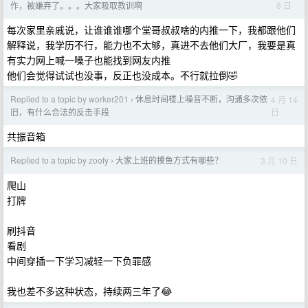
8 日
作，被嫌弃了。。。大家吸取教训啊
每次家里亲戚说，让谁谁谁哪个堂哥叔叔啥的内推一下，我都跟他们
解释说，我学历不行，能力也不太够，真进不去他们大厂，我要是真
有实力网上喊一嗓子也能找到网友内推
他们会觉得试试也没事，反正也没成本。不行就拉倒🤣
Replied to a topic by worker201
休息时间楼上噪音不断，沟通多次依
4 月 14
›
日
旧，有什么合法的反击手段
共振音箱
Replied to a topic by zoofy
大家上班的摸鱼方式有哪些？
3 月 10 日
›
爬山
打牌
刷抖音
看剧
中间穿插一下学习减轻一下负罪感
我也差不多这种状态，持续两三年了😂