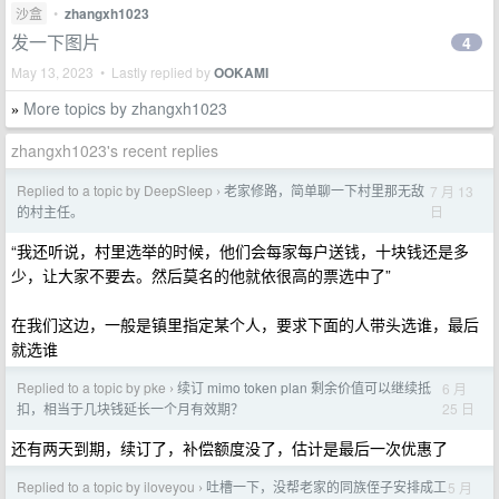
沙盒
•
zhangxh1023
发一下图片
4
May 13, 2023 • Lastly replied by
OOKAMI
More topics by zhangxh1023
»
zhangxh1023's recent replies
Replied to a topic by DeepSIeep
老家修路，简单聊一下村里那无敌
7 月 13
›
日
的村主任。
“我还听说，村里选举的时候，他们会每家每户送钱，十块钱还是多
少，让大家不要去。然后莫名的他就依很高的票选中了”
在我们这边，一般是镇里指定某个人，要求下面的人带头选谁，最后
就选谁
Replied to a topic by pke
续订 mimo token plan 剩余价值可以继续抵
6 月
›
25 日
扣，相当于几块钱延长一个月有效期？
还有两天到期，续订了，补偿额度没了，估计是最后一次优惠了
Replied to a topic by iloveyou
吐槽一下，没帮老家的同族侄子安排成工
5 月
›