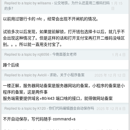
Replied to a topic by willsams
公交地铁，为什么还是用二维码扫码
1 月 15
›
日
的多？
以前用过银行卡的 nfc ，经常会出现不开闸机的情况。
试验多次以后发现，如果提前解锁，打开钱包选择卡以后，就几乎不
会出现这种情况了。但是这样的话和打开支付宝再打开二维码没啥区
别。。。所以就一直用支付宝了。
Replied to a topic by rcj6056
今晚面基女老师
1 月 4 日
›
蹲个后续
Replied to a topic by Aviciii
求助，关于小程序备案
2025 年 12 月 12 日
›
一楼正解，服务器网站备案是服务器网站的备案，小程序的备案是小
程序的备案，这是两件事
服务端需要提供域名+80/443 端口啥的接口，就得做网站备案
Replied to a topic by K120
你们代码编辑器会自动保存吗
2025 年 12 月 8 日
›
不开自动保存，写代码随手 command+s