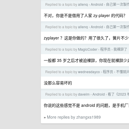
Replied to a topic by
allenq
Android
自己第一次製作
›
›
不对，你是不是借用了人家 zy-player 的代码？
Replied to a topic by
allenq
Android
自己第一次製作
›
›
zyplayer ？这是你做的？用了很久了，簧片
Replied to a topic by
MagicCoder
程序员
我裸辞了
›
›
一般都 35 岁之后才被迫裸辞，你现在就裸辞少走
Replied to a topic by
wednesdayco
程序员
不懂就
›
›
没那么容易坏的
Replied to a topic by
davelm
Android
看了《2023
›
›
你说的这些感觉不是 android 的问题，是手
More replies by zhangxs1989
»