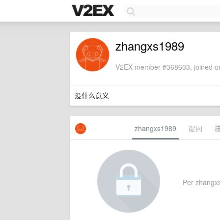
zhangxs1989
V2EX member #368603, joined on
没什么意义
zhangxs1989
提问
Per zhangxs1