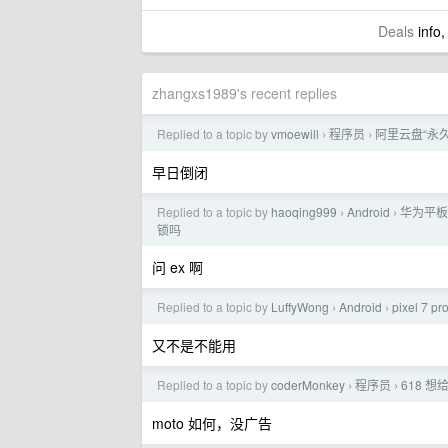
Deals
info,
zhangxs1989's recent replies
Replied to a topic by
vmoewill
程序员
阿里云盘“永
›
›
早日倒闭
Replied to a topic by
haoqing999
Android
华为平板
›
›
锁吗
问 ex 啊
Replied to a topic by
LuffyWong
Android
pixel 7 
›
›
又不是不能用
Replied to a topic by
coderMonkey
程序员
618 
›
›
moto 如何，没广告