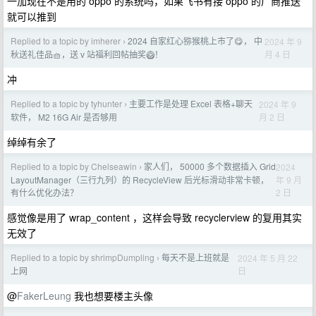
一加现在不是用的 oppo 的系统吗，如果飞书有接 oppo 的厂商推送
就可以推到
Replied to a topic by imherer
2024 自家红心猕猴桃上市了😋， 中
2024 年 9
›
月 4 日
秋送礼佳品🧺，送 v 站福利回帖抽奖🥝！
冲
Replied to a topic by tyhunter
主要工作是处理 Excel 表格+聊天
2024 年 9
›
月 2 日
软件， M2 16G Air 是否够用
绰绰有余了
Replied to a topic by Chelseawin
家人们， 50000 多个数据插入 Grid
2024
›
年 9 月
LayoutManager（三行九列）的 RecycleView 后光标滑动非常卡顿，
2 日
有什么优化办法？
感觉像是用了 wrap_content ，这样会导致 recyclerview 的复用其实
无效了
Replied to a topic by shrimpDumpling
每天不是上班就是
2024 年 5 月 22
›
日
上网
@
FakerLeung
我也想要楼主头像