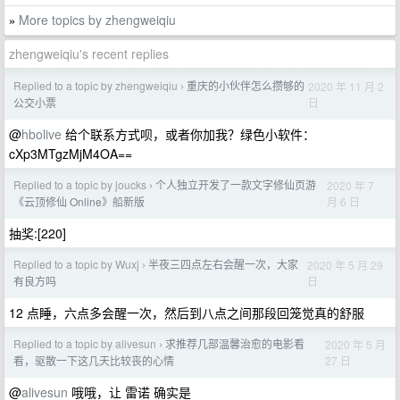
More topics by zhengweiqiu
»
zhengweiqiu's recent replies
Replied to a topic by zhengweiqiu
重庆的小伙伴怎么攒够的
2020 年 11 月 2
›
日
公交小票
@
hbolive
给个联系方式呗，或者你加我？绿色小软件：
cXp3MTgzMjM4OA==
Replied to a topic by joucks
个人独立开发了一款文字修仙页游
2020 年 7
›
月 6 日
《云顶修仙 Online》船新版
抽奖:[220]
Replied to a topic by Wuxj
半夜三四点左右会醒一次，大家
2020 年 5 月 29
›
日
有良方吗
12 点睡，六点多会醒一次，然后到八点之间那段回笼觉真的舒服
Replied to a topic by alivesun
求推荐几部温馨治愈的电影看
2020 年 5 月
›
27 日
看，驱散一下这几天比较丧的心情
@
alivesun
哦哦，让 雷诺 确实是