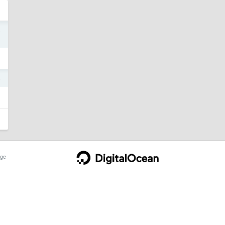
5
4
ge