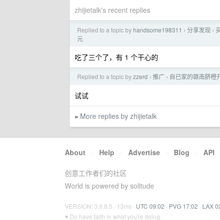
zhijietalk's recent replies
Replied to a topic by
handsome198311
分享发现
买
›
›
元
吃了三个了，有 1 个干心的
Replied to a topic by
zzerd
推广
自已家的赣南脐橙开
›
›
试试
More replies by zhijietalk
»
About
·
Help
·
Advertise
·
Blog
·
API
创意工作者们的社区
World is powered by solitude
VERSION: 3.9.8.5 · 13ms ·
UTC 09:02
·
PVG 17:02
·
LAX 0
♥ Do have faith in what you're doing.