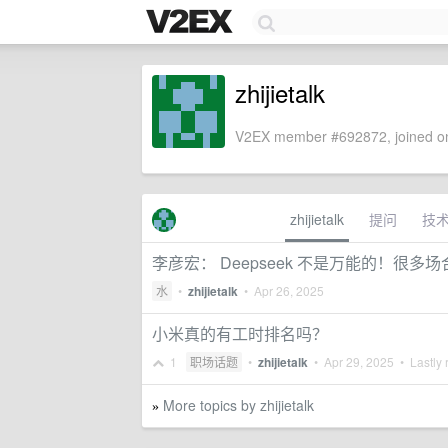
zhijietalk
V2EX member #692872, joined on
zhijietalk
提问
技
李彦宏： Deepseek 不是万能的！很
水
•
zhijietalk
•
Apr 26, 2025
小米真的有工时排名吗？
1
职场话题
•
zhijietalk
•
Apr 29, 2025
• Lastly 
More topics by zhijietalk
»