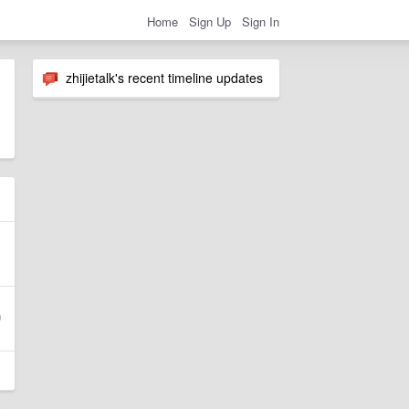
Home
Sign Up
Sign In
zhijietalk's recent timeline updates