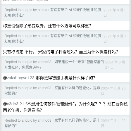
Replied to a topic by billma
有没有结合 AI 和硬件想创业的朋
2024 年 9 月 5
›
日
友聊聊想法？
称重设备除了形变以外，还有什么方法可以称重？
Replied to a topic by billma
有没有结合 AI 和硬件想创业的朋
2024 年 9 月 1
›
日
友聊聊想法？
只有称肯定 不行， 米家的电子秤看过吗？而且为什么执着秤吗？
Replied to a topic by zhimo08
如果建设一个 “未来” 智能家居的
2024 年 8 月
›
27 日
开发社区，你愿意进吗？
@
zxkxhnqwe123
那你觉得智能手机是什么样子的？
Replied to a topic by zhimo08
家里有什么样的智能化，是非
2024 年 8 月 23
›
日
常酷的？
@
c3de3f21
“不想用任何软件/智能硬件”，为什么呢？？？现在要你还
回老年机，你愿意吗？
Replied to a topic by zhimo08
家里有什么样的智能化，是非
2024 年 8 月 22
›
日
常酷的？