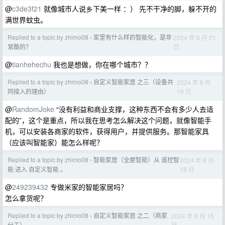
@
c3de3f21
就像城市人说乡下美一样 ：） 先不干净的脚，躲不开的
满世界蚊虫。
Replied to a topic by zhimo08
家里有什么样的智能化，是非
2024 年 8 月 21
›
日
常酷的？
@
tianhehechu
我也是想做，你在哪个城市？？
Replied to a topic by zhimo08
自定义智能家居 之三（设备共
2024 年 8 月
›
19 日
同接入的理由）
@
RandomJoke
“没有利益和商业支撑，这种东西不会有多少人去适
配的”，这个是重点，所以我在思考怎么解决这个问题，就像智能手
机，可以安装各商家的软件，获得用户，并提供服务。那智能家具
（应该叫智能家）能怎么样呢？
Replied to a topic by zhimo08
智能家居（全屋智能）从 遥控智
2024 年 8 月
›
18 日
能 进入 自定义智能 。
@
249239432
专做米家的智能家居吗？
怎么拿货呢？
Replied to a topic by zhimo08
自定义智能家居 之二（商家
2024 年 8 月 16
›
日
分工）