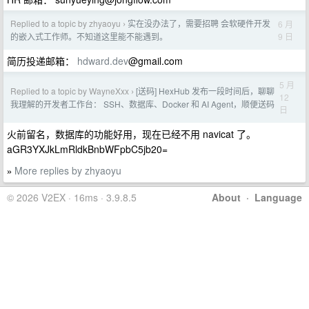
Replied to a topic by zhyaoyu
实在没办法了，需要招聘 会软硬件开发
6 月
›
9 日
的嵌入式工作师。不知道这里能不能遇到。
简历投递邮箱：
hdward.dev
@gmail.com
5 月
Replied to a topic by WayneXxx
[送码] HexHub 发布一段时间后，聊聊
›
12
我理解的开发者工作台： SSH、数据库、Docker 和 AI Agent，顺便送码
日
火前留名，数据库的功能好用，现在已经不用 navicat 了。
aGR3YXJkLmRldkBnbWFpbC5jb20=
More replies by zhyaoyu
»
© 2026 V2EX · 16ms · 3.9.8.5
About
·
Language