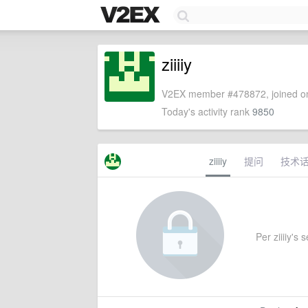
ziiiiy
V2EX member #478872, joined on
Today's activity rank
9850
ziiiiy
提问
技术
Per ziiiiy's 