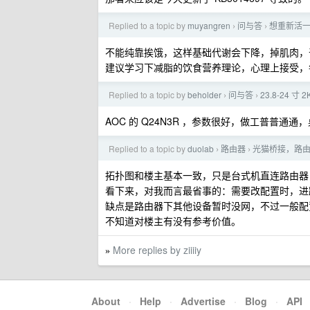
Replied to a topic by
muyangren
问与答
想重新活
›
›
不能纯靠挨饿，这样基础代谢会下降，掉肌肉，
建议学习下减脂的饮食营养理论，心理上接受，
Replied to a topic by
beholder
问与答
23.8-24 
›
›
AOC 的 Q24N3R ，参数很好，做工普普通
Replied to a topic by
duolab
路由器
光猫桥接，路
›
›
拓扑图和楼主基本一致，只是台式机直连路由器，主力 
看下来，对我而言最省事的：需要改配置时，进
缺点是路由器下其他设备暂时没网，不过一般配
不知道对楼主有没有参考价值。
More replies by ziiiiy
»
About
·
Help
·
Advertise
·
Blog
·
API