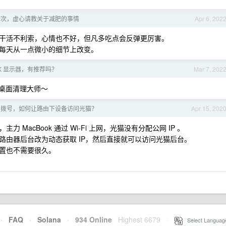
一次，虚心请教关于减肥的事情
Apr 6, 202
干活不利索，心情也不好，但凡多吃点会反弹更厉害。
每天从一点微小的细节上改变。
寸 2K 显示器，有推荐吗？
Mar 7, 202
通，桌面清理大师～
由拨号，如何让路由下设备访问光猫？
Apr 15, 202
MacBook 通过 Wi-Fi 上网，光猫没有分配公网 IP 。
路由器后台改为动态获取 IP，然后直接就可以访问光猫后台。
置也不需要很久。
·
FAQ
·
Solana
·
934 Online
Highest 6679
·
Select Languag