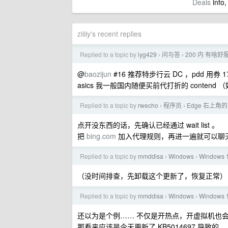
Deals
info,
ziiiiy's recent replies
Replied to a topic by
iyg429
问与答
200 内 有啥
›
›
@
baozijun
#16 推荐特步行云 DC ，pdd 用券 1
asics 我一般国内随便买前代打折的 contend
Replied to a topic by
rwecho
程序员
Edge 右上角的
›
›
点开没东西的话，先确认已经通过 wait list 。
把
bing.com
加入代理规则，再进一遍就可以聊
Replied to a topic by
mmddisa
Windows
Windo
›
›
（没时间排查，先卸载这个更新了，恢复正常）
Replied to a topic by
mmddisa
Windows
Windo
›
›
还以为是个例…… 不仅是开热点，开虚拟机也
那看来应该是今天更新了 KB5014697 导致的。