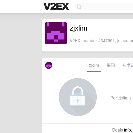
zjxlim
V2EX member #347991, joined on
zjxlim
提问
技术
Per zjxlim's 
Deals
info,