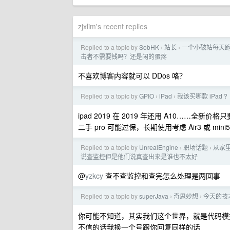
zjxlim's recent replies
Replied to a topic by
SobHK
站长
一个小破站每天跑 
›
›
击者不需要钱吗？还是闲的蛋疼
不喜欢博客内容就可以 DDos 咯？
Replied to a topic by
GPIO
iPad
我该买哪款 iPad ?
›
›
ipad 2019 在 2019 年还用 A10……全新价格
二手 pro 可能过保，长期使用考虑 Air3 或 mini5
Replied to a topic by
UnrealEngine
职场话题
从家
›
›
说查监控但是他们说真查出来是谁也不太好
@
yzkcy
查不查监控和查完怎么处理是两回事
Replied to a topic by
superJava
奇思妙想
今天的技
›
›
你可能不知道，其实我们这个世界，就是代码模
不信的话我换一个号跟你回复同样的话