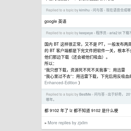
Replied to a topic by
kimihu
问与答
现在语音合成哪
›
›
google 英语
Replied to a topic by
keepeye
程序员
aria2 b
›
›
国内 BT 这样很正常，又不是 PT，一般发
的 BT 客户端都是下完文件把软件一关，根本
他们那边下载（还会被他们吸血）。
所以：
“我只想下载，资源死不死不关我事”：用迅雷
“我心里过不去”：用迅雷下载，下完后用反吸血的
Enhanced-Edition
）
Replied to a topic by
BestMe
问与答
出于好奇， 2
›
›
哪年。
都 9102 年了 lz 都不知道 9102 是什么梗
More replies by zjxlim
»