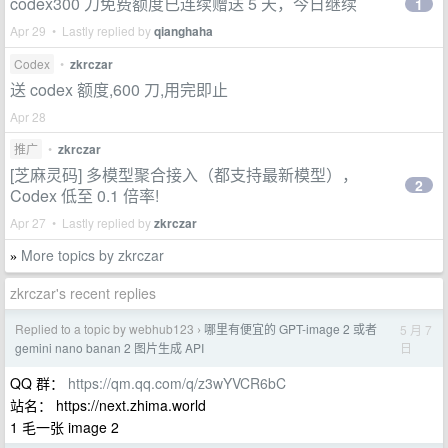
codex300 刀免费额度已连续赠送 5 天，今日继续
1
Apr 29 • Lastly replied by
qianghaha
Codex
•
zkrczar
送 codex 额度,600 刀,用完即止
Apr 28
推广
•
zkrczar
[芝麻灵码] 多模型聚合接入（都支持最新模型），
2
Codex 低至 0.1 倍率!
Apr 27 • Lastly replied by
zkrczar
More topics by zkrczar
»
zkrczar's recent replies
Replied to a topic by webhub123
哪里有便宜的 GPT-image 2 或者
5 月 7
›
日
gemini nano banan 2 图片生成 API
QQ 群：
https://qm.qq.com/q/z3wYVCR6bC
站名： https://next.zhima.world
1 毛一张 image 2