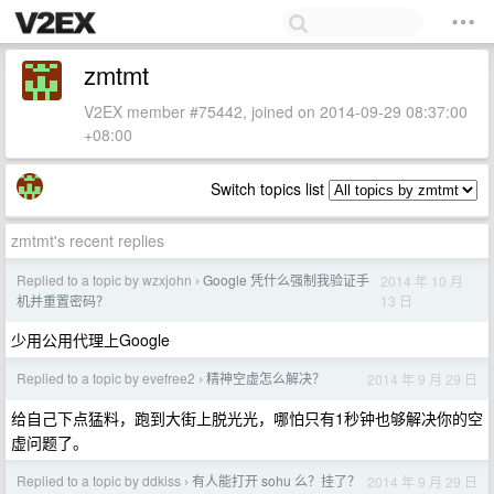
zmtmt
V2EX member #75442, joined on 2014-09-29 08:37:00
+08:00
Switch topics list
zmtmt's recent replies
Replied to a topic by wzxjohn
Google 凭什么强制我验证手
2014 年 10 月
›
13 日
机并重置密码？
少用公用代理上Google
Replied to a topic by evefree2
精神空虚怎么解决？
2014 年 9 月 29 日
›
给自己下点猛料，跑到大街上脱光光，哪怕只有1秒钟也够解决你的空
虚问题了。
Replied to a topic by ddkiss
有人能打开 sohu 么？挂了？
2014 年 9 月 29 日
›