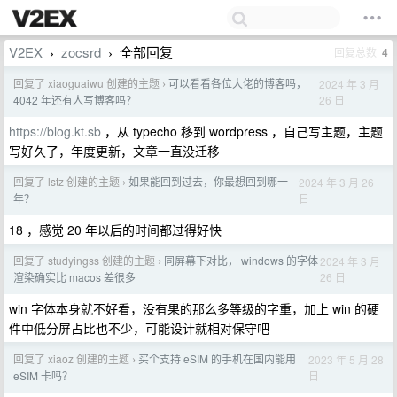
V2EX
zocsrd
全部回复
回复总数
4
›
›
回复了 xiaoguaiwu 创建的主题
可以看看各位大佬的博客吗，
2024 年 3 月
›
26 日
4042 年还有人写博客吗？
https://blog.kt.sb
，从 typecho 移到 wordpress ，自己写主题，主题
写好久了，年度更新，文章一直没迁移
回复了 lstz 创建的主题
如果能回到过去，你最想回到哪一
2024 年 3 月 26
›
日
年？
18 ，感觉 20 年以后的时间都过得好快
回复了 studyingss 创建的主题
同屏幕下对比， windows 的字体
2024 年 3 月
›
26 日
渲染确实比 macos 差很多
win 字体本身就不好看，没有果的那么多等级的字重，加上 win 的硬
件中低分屏占比也不少，可能设计就相对保守吧
回复了 xiaoz 创建的主题
买个支持 eSIM 的手机在国内能用
2023 年 5 月 28
›
日
eSIM 卡吗？