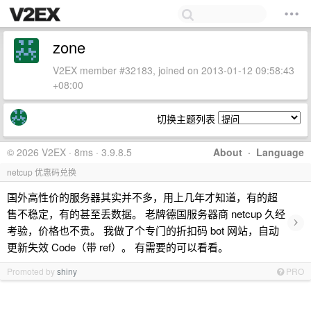
zone
V2EX member #32183, joined on 2013-01-12 09:58:43
+08:00
切换主题列表
© 2026 V2EX · 8ms · 3.9.8.5
About
·
Language
netcup 优惠码兑换
国外高性价的服务器其实并不多，用上几年才知道，有的超
售不稳定，有的甚至丢数据。 老牌德国服务器商 netcup 久经
›
考验，价格也不贵。 我做了个专门的折扣码 bot 网站，自动
更新失效 Code（带 ref）。 有需要的可以看看。
Promoted by
shiny
PRO