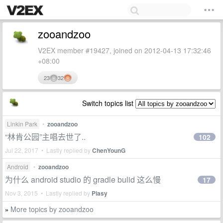
zooandzoo
V2EX member #19427, joined on 2012-04-13 17:32:46
+08:00
23
32
Switch topics list
Linkin Park
•
zooandzoo
“林肯公园”主唱去世了..
102
Jul 22, 2017 • Lastly replied by
ChenYounG
Android
•
zooandzoo
为什么 android studio 的 gradle bulid 这么慢
17
Nov 3, 2015 • Lastly replied by
Piasy
More topics by zooandzoo
»