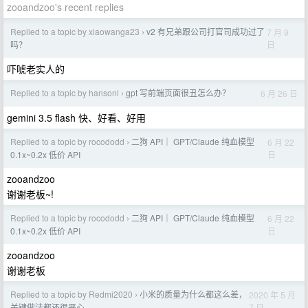
zooandzoo's recent replies
Replied to a topic by xiaowanga23
v2 有兄弟跟公司打官司成功过了
7 月 9
›
日
吗？
吓唬老实人的
Replied to a topic by hansonl
gpt 写前端页面很丑怎么办？
6 月 26 日
›
gemini 3.5 flash 快、好看、好用
Replied to a topic by rocododd
二狗 API｜ GPT/Claude 纯血模型
6 月 22
›
日
0.1x~0.2x 低价 API
zooandzoo
谢谢老板~!
Replied to a topic by rocododd
二狗 API｜ GPT/Claude 纯血模型
6 月 22
›
日
0.1x~0.2x 低价 API
zooandzoo
谢谢老板
Replied to a topic by Redmi2020
小米的质量为什么都这么差，
2020 年 5 月
›
7 日
关键做法都还很恶心